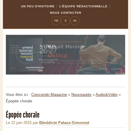
Skip
Aller
UN PEU D'HISTOIRE
L'ÉQUIPE RÉDACTIONNELLE
to
à
NOUS CONTACTER
Content
la
FB
X
IN
navigation
Vous êtes ici :
Crescendo Magazine
»
Nouveautés
»
Audio&Vidéo
»
Épopée chorale
Épopée chorale
Le 22 juin 2015
par
Bénédicte Palaux-Simonnet