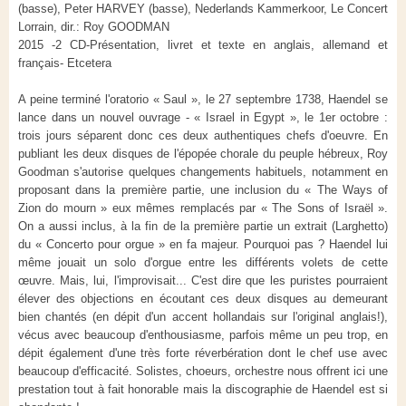
(basse), Peter HARVEY (basse), Nederlands Kammerkoor, Le Concert
Lorrain, dir.: Roy GOODMAN
2015 -2 CD-Présentation, livret et texte en anglais, allemand et
français- Etcetera
A peine terminé l'oratorio « Saul », le 27 septembre 1738, Haendel se
lance dans un nouvel ouvrage - « Israel in Egypt », le 1er octobre :
trois jours séparent donc ces deux authentiques chefs d'oeuvre. En
publiant les deux disques de l'épopée chorale du peuple hébreux, Roy
Goodman s'autorise quelques changements habituels, notamment en
proposant dans la première partie, une inclusion du « The Ways of
Zion do mourn » eux mêmes remplacés par « The Sons of Israël ».
On a aussi inclus, à la fin de la première partie un extrait (Larghetto)
du « Concerto pour orgue » en fa majeur. Pourquoi pas ? Haendel lui
même jouait un solo d'orgue entre les différents volets de cette
œuvre. Mais, lui, l'improvisait... C'est dire que les puristes pourraient
élever des objections en écoutant ces deux disques au demeurant
bien chantés (en dépit d'un accent hollandais sur l'original anglais!),
vécus avec beaucoup d'enthousiasme, parfois même un peu trop, en
dépit également d'une très forte réverbération dont le chef use avec
beaucoup d'efficacité. Solistes, choeurs, orchestre nous offrent ici une
prestation tout à fait honorable mais la discographie de Haendel est si