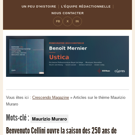
Skip
Aller
UN PEU D'HISTOIRE
L'ÉQUIPE RÉDACTIONNELLE
to
à
NOUS CONTACTER
Content
la
FB
X
IN
navigation
Vous êtes ici :
Crescendo Magazine
» Articles sur le thème
Maurizio
Muraro
Mots-clé :
Maurizio Muraro
Benvenuto Cellini ouvre la saison des 250 ans de