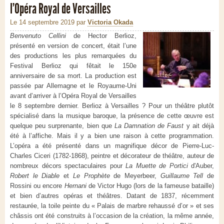
l’Opéra Royal de Versailles
Le 14 septembre 2019
par
Victoria Okada
Benvenuto Cellini
de Hector Berlioz,
présenté en version de concert, était l’une
des productions les plus remarquées du
Festival Berlioz qui fêtait le 150e
anniversaire de sa mort. La production est
passée par Allemagne et le Royaume-Uni
avant d’arriver à l’Opéra Royal de Versailles
le 8 septembre dernier. Berlioz à Versailles ? Pour un théâtre plutôt
spécialisé dans la musique baroque, la présence de cette œuvre est
quelque peu surprenante, bien que
La Damnation de Faust
y ait déjà
été à l’affiche. Mais il y a bien une raison à cette programmation.
L’opéra a été présenté dans un magnifique décor de Pierre-Luc-
Charles Ciceri (1782-1868), peintre et décorateur de théâtre, auteur de
nombreux décors spectaculaires pour
La Muette de Portici
d'Auber,
Robert le Diable
et
Le Prophète
de Meyerbeer,
Guillaume Tell
de
Rossini ou encore
Hernani
de Victor Hugo (lors de la fameuse bataille)
et bien d’autres opéras et théâtres. Datant de 1837, récemment
restaurée, la toile peinte du « Palais de marbre rehaussé d’or » et ses
châssis ont été construits à l’occasion de la création, la même année,