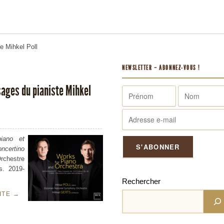
me
Mihkel Poll
NEWSLETTER – ABONNEZ-VOUS !
sages du pianiste Mihkel
iano et
ncertino
chestre
s. 2019-
Rechercher
UITE
→