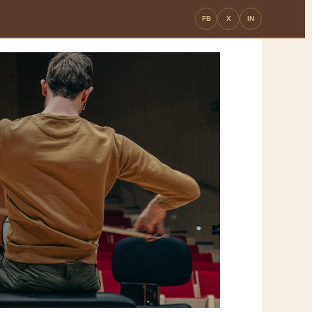
FB
X
IN