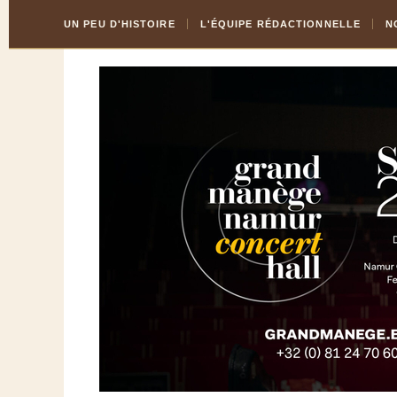
Skip
Aller
UN PEU D'HISTOIRE
L'ÉQUIPE RÉDACTIONNELLE
N
to
à
Content
la
navigation