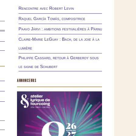
Rencontre avec Robert Levin
Raquel García Tomás, compositrice
Paavo Järvi : ambitions festivalières à Pärnu
Claire-Marie LeGuay : Bach, de la joie à la
lumière
Philippe Cassard, retour à Gerberoy sous
le signe de Schubert
ANNONCEURS