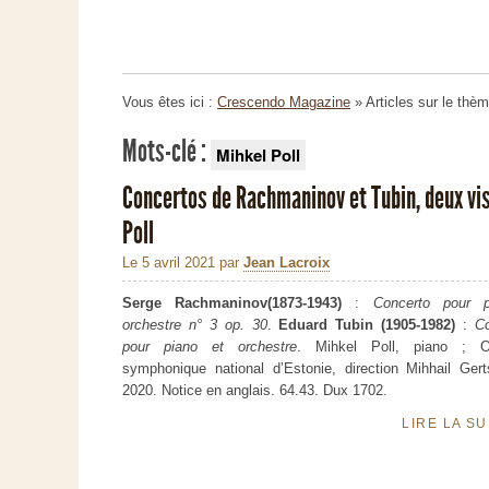
Vous êtes ici :
Crescendo Magazine
» Articles sur le thè
Mots-clé :
Mihkel Poll
Concertos de Rachmaninov et Tubin, deux vi
Poll
Le 5 avril 2021
par
Jean Lacroix
Serge Rachmaninov(1873-1943)
:
Concerto pour p
orchestre n° 3 op. 30
.
Eduard Tubin (1905-1982)
:
Co
pour piano et orchestre
. Mihkel Poll, piano ; Or
symphonique national d’Estonie, direction Mihhail Gert
2020. Notice en anglais. 64.43. Dux 1702.
LIRE LA S