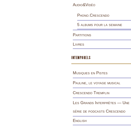
Audio&Vidéo
Phono.Crescendo
5 albums pour la semaine
Partitions
Livres
INTEMPORELS
Musiques en Pistes
Pauline, le voyage musical
Crescendo Tremplin
Les Grands Interprètes — Une
série de podcasts Crescendo
English