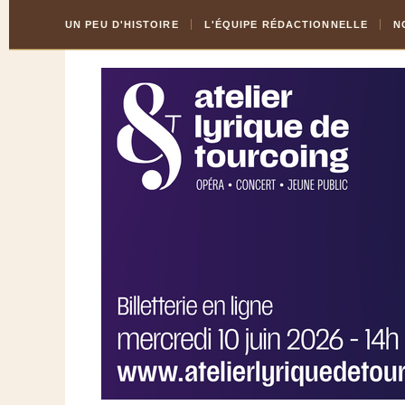
Skip
Aller
UN PEU D'HISTOIRE
L'ÉQUIPE RÉDACTIONNELLE
N
to
à
Content
la
navigation