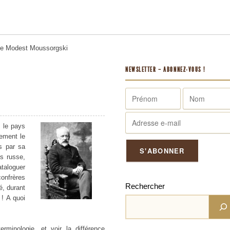
me
Modest Moussorgski
NEWSLETTER – ABONNEZ-VOUS !
 le pays
nement le
is par sa
is russe,
ataloguer
nfrères
Rechercher
é, durant
! A quoi
erminologie, et voir la différence