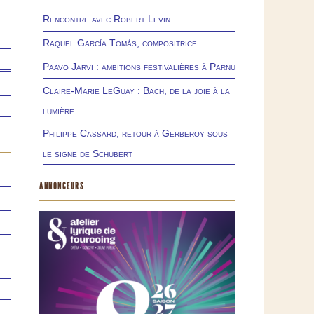
Rencontre avec Robert Levin
Raquel García Tomás, compositrice
Paavo Järvi : ambitions festivalières à Pärnu
Claire-Marie LeGuay : Bach, de la joie à la
lumière
Philippe Cassard, retour à Gerberoy sous
le signe de Schubert
ANNONCEURS