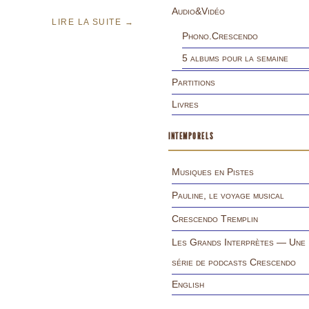
Audio&Vidéo
LIRE LA SUITE
→
Phono.Crescendo
5 albums pour la semaine
Partitions
Livres
INTEMPORELS
Musiques en Pistes
Pauline, le voyage musical
Crescendo Tremplin
Les Grands Interprètes — Une
série de podcasts Crescendo
English