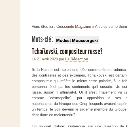
Vous êtes ici :
Crescendo Magazine
» Articles sur le thè
Mots-clé :
Modest Moussorgski
Tchaïkovski, compositeur russe?
Le 21 avril 2020
par
La Rédaction
Si la Russie est, selon une idée communément admise,
des contrastes et des extrêmes, Tchaïkovski est certai
compositeur qui reflète le mieux cette polarité, à la fo
personnalité et par les sentiments qu'il suscite. "Je su
russe, russe" ! affirmait-il. Or il s'est finalement vu c
comme "cosmopolite", par opposition à ses co
nationalistes du Groupe des Cinq -lesquels avaient espér
un temps, le voir devenir le sixième membre du Groupe 
tient donc ce malentendu?
On pourrait d'abord s'interroger sur une question de t