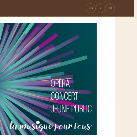
FB
X
IN