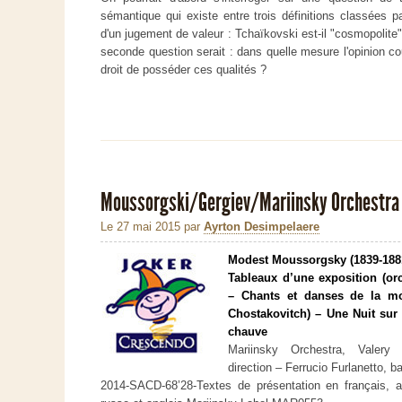
sémantique qui existe entre trois définitions classées pa
d'un jugement de valeur : Tchaïkovski est-il "cosmopolite",
seconde question serait : dans quelle mesure l'opinion co
droit de posséder ces qualités ?
Moussorgski/Gergiev/Mariinsky Orchestra :
Le 27 mai 2015
par
Ayrton Desimpelaere
Modest Moussorgsky (1839-188
Tableaux d’une exposition (orc
– Chants et danses de la mo
Chostakovitch) – Une Nuit sur
chauve
Mariinsky Orchestra, Valery 
direction – Ferrucio Furlanetto, b
2014-SACD-68’28-Textes de présentation en français, a