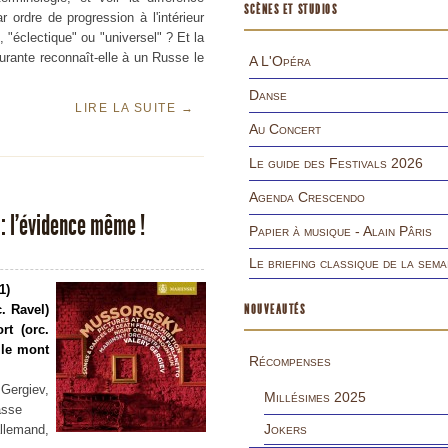
SCÈNES ET STUDIOS
r ordre de progression à l'intérieur
 "éclectique" ou "universel" ? Et la
urante reconnaît-elle à un Russe le
A L'Opéra
Danse
LIRE LA SUITE
→
Au Concert
Le guide des Festivals 2026
Agenda Crescendo
 l’évidence même !
Papier à musique - Alain Pâris
Le briefing classique de la sema
1)
. Ravel)
NOUVEAUTÉS
rt (orc.
 le mont
Récompenses
Gergiev,
Millésimes 2025
asse
Jokers
llemand,