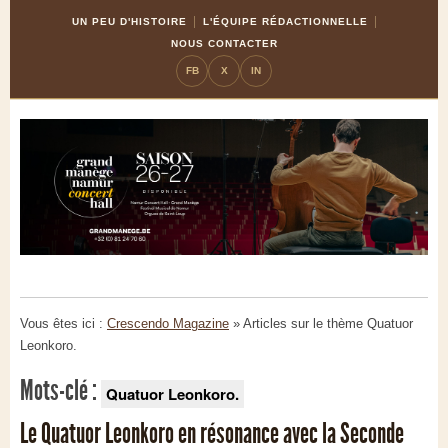
Skip
Aller
UN PEU D'HISTOIRE
L'ÉQUIPE RÉDACTIONNELLE
to
à
NOUS CONTACTER
Content
la
FB
X
IN
navigation
Vous êtes ici :
Crescendo Magazine
» Articles sur le thème
Quatuor
Leonkoro.
Mots-clé :
Quatuor Leonkoro.
Le Quatuor Leonkoro en résonance avec la Seconde