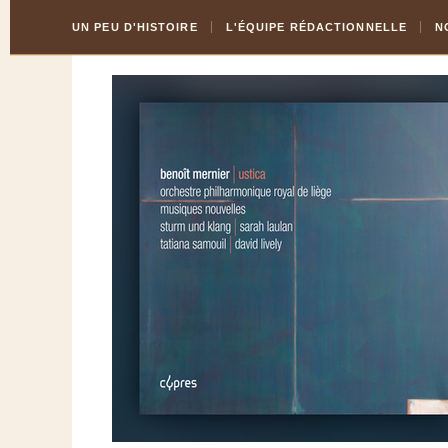
Skip
Aller
UN PEU D'HISTOIRE
L'ÉQUIPE RÉDACTIONNELLE
N
to
à
Content
la
navigation