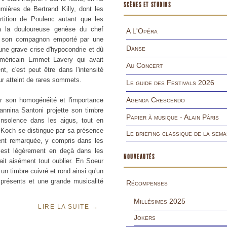
SCÈNES ET STUDIOS
mières de Bertrand Killy, dont les
rtition de Poulenc autant que les
à la douloureuse genèse du chef
A L'Opéra
du son compagnon emporté par une
Danse
ne grave crise d'hypocondrie et dû
l'Américain Emmet Lavery qui avait
Au Concert
nt, c'est peut être dans l'intensité
eur atteint de rares sommets.
Le guide des Festivals 2026
Agenda Crescendo
ar son homogénéité et l'importance
annina Santoni projette son timbre
Papier à musique - Alain Pâris
'insolence dans les aigus, tout en
ie Koch se distingue par sa présence
Le briefing classique de la sema
ment remarquée, y compris dans les
n est légèrement en deçà dans les
NOUVEAUTÉS
it aisément tout oublier. En Soeur
n timbre cuivré et rond ainsi qu'un
 présents et une grande musicalité
Récompenses
Millésimes 2025
LIRE LA SUITE
→
Jokers