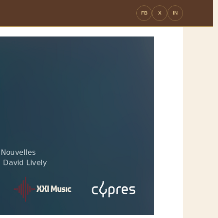
FB
X
IN