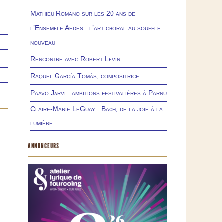
Mathieu Romano sur les 20 ans de
l’Ensemble Aedes : l’art choral au souffle
nouveau
Rencontre avec Robert Levin
Raquel García Tomás, compositrice
Paavo Järvi : ambitions festivalières à Pärnu
Claire-Marie LeGuay : Bach, de la joie à la
lumière
ANNONCEURS