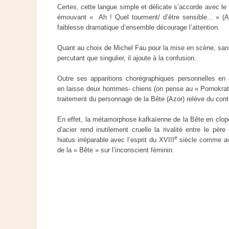
Certes, cette langue simple et délicate s’accorde avec le
émouvant « Ah ! Quel tourment/ d’être sensible... » (A
faiblesse dramatique d’ensemble décourage l’attention.
Quant au choix de Michel Fau pour la mise en scène, sans
percutant que singulier, il ajoute à la confusion.
Outre ses apparitions chorégraphiques personnelles en 
en laisse deux hommes- chiens (on pense au « Pornokrate
traitement du personnage de la Bête (Azor) relève du con
En effet, la métamorphose kafkaïenne de la Bête en clopo
d’acier rend inutilement cruelle la rivalité entre le père 
e
hiatus irréparable avec l’esprit du XVIII
siècle comme ave
de la « Bête » sur l’inconscient féminin.