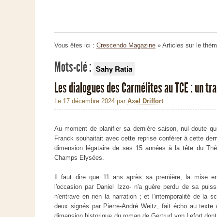
Vous êtes ici :
Crescendo Magazine
» Articles sur le thè
Mots-clé :
Sahy Ratia
Les dialogues des Carmélites au TCE : un tra
Le 17 décembre 2024
par
Axel Driffort
Au moment de planifier sa dernière saison, nul doute q
Franck souhaitait avec cette reprise conférer à cette der
dimension légataire de ses 15 années à la tête du Thé
Champs Elysées.
Il faut dire que 11 ans après sa première, la mise en
l'occasion par Daniel Izzo- n'a guère perdu de sa puiss
n'entrave en rien la narration ; et l'intemporalité de la
deux signés par Pierre-André Weitz, fait écho au texte
dimension historique du roman de Gertrud von Lefort dont il