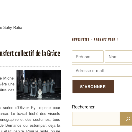
me
Sahy Ratia
NEWSLETTER – ABONNEZ-VOUS !
nsfert collectif de la Grâce
ue Michel
nière une
âtre des
Rechercher
 scène d'Olivier Py -reprise pour
ance. Le travail léché des visuels
 scénographie et des costumes, tous
 de Bernanos qui estompait déjà la
 était inspiré. Pour le reste, on ne