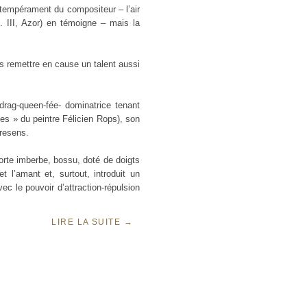
 tempérament du compositeur – l’air
. III, Azor) en témoigne – mais la
 remettre en cause un talent aussi
drag-queen-fée- dominatrice tenant
s » du peintre Félicien Rops), son
tresens.
rte imberbe, bossu, doté de doigts
et l’amant et, surtout, introduit un
c le pouvoir d’attraction-répulsion
LIRE LA SUITE
→