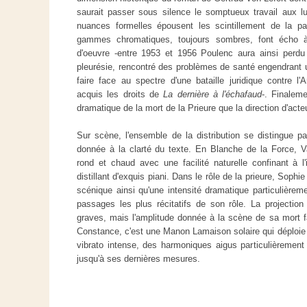
saurait passer sous silence le somptueux travail aux lu
nuances formelles épousent les scintillement de la pa
gammes chromatiques, toujours sombres, font écho 
d'oeuvre -entre 1953 et 1956 Poulenc aura ainsi per
pleurésie, rencontré des problèmes de santé engendrant u
faire face au spectre d'une bataille juridique contre 
acquis les droits de
La dernière à l'échafaud
-. Finaleme
dramatique de la mort de la Prieure que la direction d'act
Sur scène, l'ensemble de la distribution se distingue p
donnée à la clarté du texte. En Blanche de la Force, V
rond et chaud avec une facilité naturelle confinant à l
distillant d'exquis piani. Dans le rôle de la prieure, Soph
scénique ainsi qu'une intensité dramatique particulière
passages les plus récitatifs de son rôle. La projectio
graves, mais l'amplitude donnée à la scène de sa mort fa
Constance, c'est une Manon Lamaison solaire qui déploie u
vibrato intense, des harmoniques aigus particulièrement
jusqu'à ses dernières mesures.