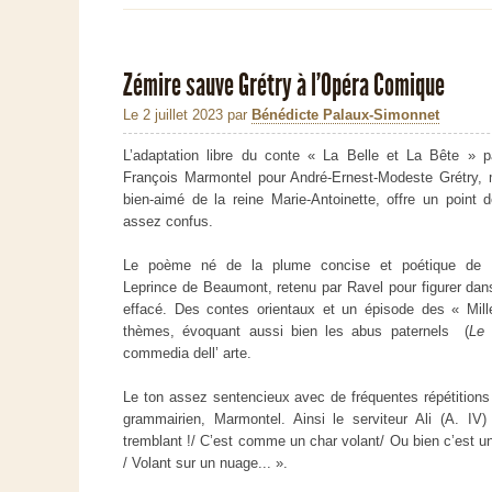
Zémire sauve Grétry à l’Opéra Comique
Le 2 juillet 2023
par
Bénédicte Palaux-Simonnet
L’adaptation libre du conte « La Belle et La Bête » p
François Marmontel pour André-Ernest-Modeste Grétry, 
bien-aimé de la reine Marie-Antoinette, offre un point 
assez confus.
Le poème né de la plume concise et poétique de
Leprince de Beaumont, retenu par Ravel pour figurer dan
effacé. Des contes orientaux et un épisode des « Mill
thèmes, évoquant aussi bien les abus paternels (
Le 
commedia dell’ arte.
Le ton assez sentencieux avec de fréquentes répétitions
grammairien, Marmontel. Ainsi le serviteur Ali (A. IV)
tremblant !/ C’est comme un char volant/ Ou bien c’est un
/ Volant sur un nuage... ».