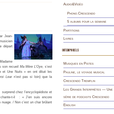
Audio&Vidéo
Phono.Crescendo
5 albums pour la semaine
Partitions
ar Jean-
Livres
musicien
de départ
INTEMPORELS
 Madame
Musiques en Pistes
s son recueil
Ma Mère L’Oye,
s’est
e et Une Nuits » en ont dilué les
Pauline, le voyage musical
roi Lear
n’est pas si loin) que la
Crescendo Tremplin
Les Grands Interprètes — Une
 surprend chez l’encyclopédiste et
série de podcasts Crescendo
 chante-t-il : « J’en suis encore
 nuage. / Non c’est un char brûlant
English