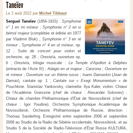
Taneïev
Le 2 août 2022
par
Michel Tibbaut
Sergueï Taneïev
(1856-1915) :
Symphonie
n° 1 en mi mineur
;
Symphonie n° 2 en si
bémol majeur
(complétée et éditée en 1977
par Vladimir Blok) ;
Symphonie n° 3 en ré
mineur
;
Symphonie n° 4 en ut mineur
, op.
12 ;
Suite de concert pour violon et
orchestre
, op. 28 ;
Oresteïa
, ouverture op.
6 ;
Oresteïa
, trilogie musicale :
Le Temple d’Apollon à Delphes
(entracte de l’Acte III) ;
Adagio en ut majeur
;
Canzona
;
Ouverture en
ré mineur
;
Ouverture sur un thème russe
;
Ioann Damaskin
(
Jean de
Damas
), cantate op. 1 ;
Cantate sur « Exegi Monumentum » de
Pouchkine
. Stanislav Yankovsky, clarinette. Ilya Kaler, violon. Chœur
de l’Académie Gnessine (chef de chœur : Alexander Soloviev) ;
Chœur de chambre Philharmonique d’État de Novossibirsk (chef de
chœur : Igor Youdine). Orchestre Symphonique Académique de
Novossibirsk, Orchestre Philharmonique de Russie, direction :
Thomas Sanderling. Enregistré entre septembre 2006 et septembre
2008 au Studio de la Radio de Sibérie occidentale, Novossibirsk, et au
Studio 5 de la Société de Radio-Télévision d’État Russe KULTURA,