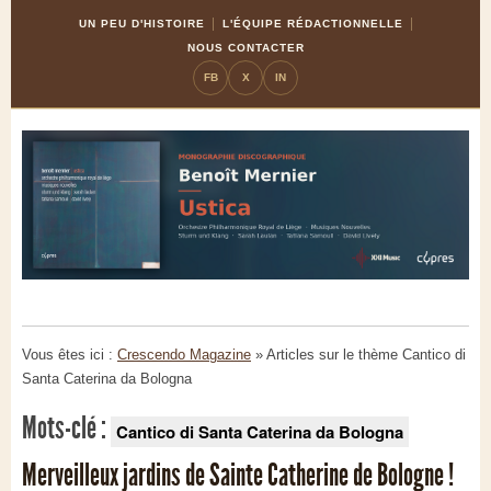
Skip
Aller
UN PEU D'HISTOIRE
L'ÉQUIPE RÉDACTIONNELLE
to
à
NOUS CONTACTER
Content
la
FB
X
IN
navigation
Vous êtes ici :
Crescendo Magazine
» Articles sur le thème
Cantico di
Santa Caterina da Bologna
Mots-clé :
Cantico di Santa Caterina da Bologna
Merveilleux jardins de Sainte Catherine de Bologne !