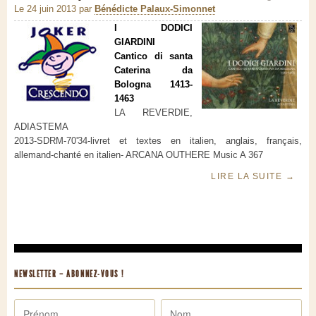
Le 24 juin 2013
par
Bénédicte Palaux-Simonnet
I DODICI
GIARDINI
Cantico di santa
Caterina da
Bologna 1413-
1463
LA REVERDIE,
ADIASTEMA
2013-SDRM-70'34-livret et textes en italien, anglais, français,
allemand-chanté en italien- ARCANA OUTHERE Music A 367
LIRE LA SUITE
→
NEWSLETTER – ABONNEZ-VOUS !