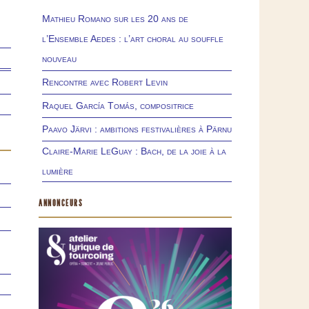
Mathieu Romano sur les 20 ans de
l’Ensemble Aedes : l’art choral au souffle
nouveau
Rencontre avec Robert Levin
Raquel García Tomás, compositrice
Paavo Järvi : ambitions festivalières à Pärnu
Claire-Marie LeGuay : Bach, de la joie à la
lumière
ANNONCEURS