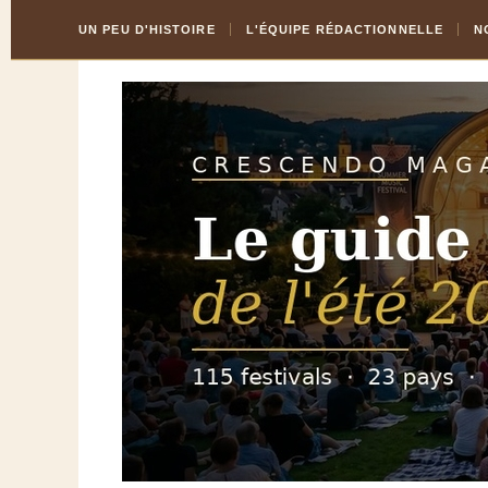
Skip
Aller
UN PEU D'HISTOIRE
L'ÉQUIPE RÉDACTIONNELLE
N
to
à
Content
la
navigation