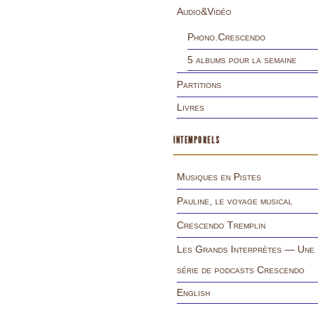
Audio&Vidéo
Phono.Crescendo
5 albums pour la semaine
Partitions
Livres
INTEMPORELS
Musiques en Pistes
Pauline, le voyage musical
Crescendo Tremplin
Les Grands Interprètes — Une
série de podcasts Crescendo
English