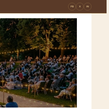
FB
X
IN