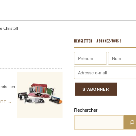
me
Christoff
NEWSLETTER – ABONNEZ-VOUS !
vrets en
UITE
→
Rechercher