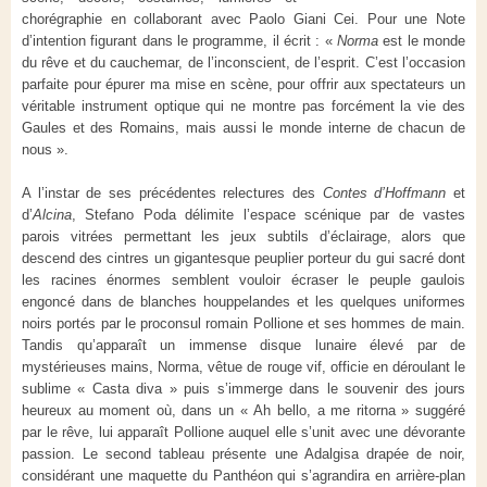
chorégraphie en collaborant avec Paolo Giani Cei. Pour une Note
d’intention figurant dans le programme, il écrit : «
Norma
est le monde
du rêve et du cauchemar, de l’inconscient, de l’esprit. C’est l’occasion
parfaite pour épurer ma mise en scène, pour offrir aux spectateurs un
véritable instrument optique qui ne montre pas forcément la vie des
Gaules et des Romains, mais aussi le monde interne de chacun de
nous ».
A l’instar de ses précédentes relectures des
Contes d’Hoffmann
et
d’
Alcina
, Stefano Poda délimite l’espace scénique par de vastes
parois vitrées permettant les jeux subtils d’éclairage, alors que
descend des cintres un gigantesque peuplier porteur du gui sacré dont
les racines énormes semblent vouloir écraser le peuple gaulois
engoncé dans de blanches houppelandes et les quelques uniformes
noirs portés par le proconsul romain Pollione et ses hommes de main.
Tandis qu’apparaît un immense disque lunaire élevé par de
mystérieuses mains, Norma, vêtue de rouge vif, officie en déroulant le
sublime « Casta diva » puis s’immerge dans le souvenir des jours
heureux au moment où, dans un « Ah bello, a me ritorna » suggéré
par le rêve, lui apparaît Pollione auquel elle s’unit avec une dévorante
passion. Le second tableau présente une Adalgisa drapée de noir,
considérant une maquette du Panthéon qui s’agrandira en arrière-plan