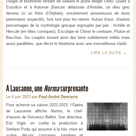
cougar et bouffonne tentant de séduire le jeune berger Orillo. Quant à
Eurydice et à Autonoe (fiancée délaissée d’Aristée, un dieu grec
devenu ici un frère d’Orphée), sincèrement amoureuses de leurs
partenaires respectifs, font tout pour les retenir. Autour d’eux, d'autres
personnages de la mythologie grecque regroupés par pair : Achille et
Hercule (en rôles comiques), Esculape et Chiron le centaure, Pluton et
Bacchus. Six couples tissent ainsi des liens subtilement mêlés mais
aussi parallèles, que décrit le librettiste avec une merveilleuse clarté.
LIRE LA SUITE
→
A Lausanne, une
Norma
surprenante
Le 6 juin 2023
par
Paul-André Demierre
Pour achever sa saison 2022-2023, l’Opéra
de Lausanne affiche
Norma
, le chef-
d’œuvre de Vincenzo Bellini. Son directeur,
Eric Vigié, en confie la production à
Stefano Poda qui assume à la fois mise en
scène, décors, costumes, lumières et