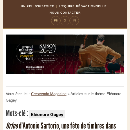
Skip
Aller
UN PEU D'HISTOIRE
L'ÉQUIPE RÉDACTIONNELLE
to
à
NOUS CONTACTER
Content
la
FB
X
IN
navigation
Vous êtes ici :
Crescendo Magazine
» Articles sur le thème
Eléonore
Gagey
Mots-clé :
Eléonore Gagey
Orfeo
d’Antonio Sartorio, une fête de timbres dans