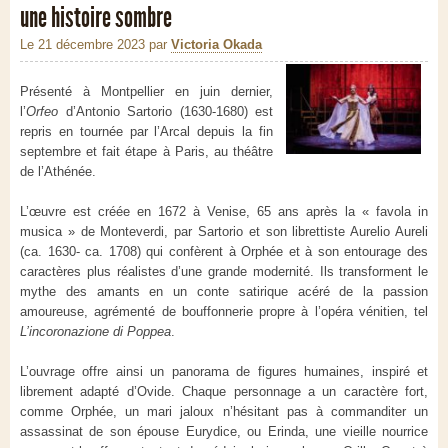
une histoire sombre
Le 21 décembre 2023
par
Victoria Okada
Présenté à Montpellier en juin dernier,
l’
Orfeo
d’Antonio Sartorio (1630-1680) est
repris en tournée par l’Arcal depuis la fin
septembre et fait étape à Paris, au théâtre
de l’Athénée.
L’œuvre est créée en 1672 à Venise, 65 ans après la « favola in
musica » de Monteverdi, par Sartorio et son librettiste Aurelio Aureli
(ca. 1630- ca. 1708) qui confèrent à Orphée et à son entourage des
caractères plus réalistes d’une grande modernité. Ils transforment le
mythe des amants en un conte satirique acéré de la passion
amoureuse, agrémenté de bouffonnerie propre à l’opéra vénitien, tel
L’incoronazione di Poppea
.
L’ouvrage offre ainsi un panorama de figures humaines, inspiré et
librement adapté d’Ovide. Chaque personnage a un caractère fort,
comme Orphée, un mari jaloux n’hésitant pas à commanditer un
assassinat de son épouse Eurydice, ou Erinda, une vieille nourrice