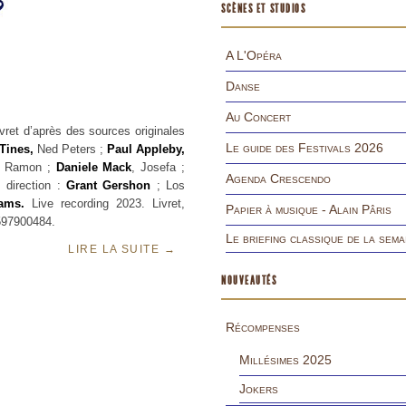
SCÈNES ET STUDIOS
A L'Opéra
Danse
Au Concert
vret d’après des sources originales
Le guide des Festivals 2026
Tines,
Ned Peters ;
Paul Appleby,
, Ramon ;
Daniele Mack
, Josefa ;
Agenda Crescendo
 direction :
Grant Gershon
; Los
ams.
Live recording 2023. Livret,
Papier à musique - Alain Pâris
597900484.
Le briefing classique de la sema
LIRE LA SUITE
→
NOUVEAUTÉS
Récompenses
Millésimes 2025
Jokers