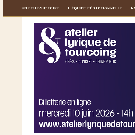
Skip
Aller
UN PEU D'HISTOIRE
L'ÉQUIPE RÉDACTIONNELLE
N
to
à
Content
la
navigation