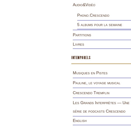
Audio&Vidéo
Phono.Crescendo
5 albums pour la semaine
Partitions
Livres
INTEMPORELS
Musiques en Pistes
Pauline, le voyage musical
Crescendo Tremplin
Les Grands Interprètes — Une
série de podcasts Crescendo
English