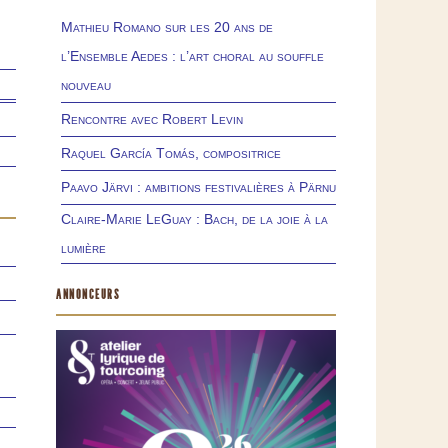
Mathieu Romano sur les 20 ans de
l’Ensemble Aedes : l’art choral au souffle
nouveau
Rencontre avec Robert Levin
Raquel García Tomás, compositrice
Paavo Järvi : ambitions festivalières à Pärnu
Claire-Marie LeGuay : Bach, de la joie à la
lumière
ANNONCEURS