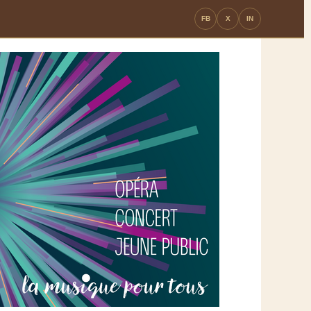
FB
X
IN