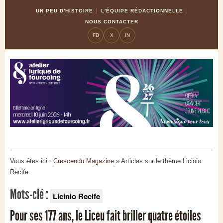
Skip
Aller
UN PEU D'HISTOIRE
L'ÉQUIPE RÉDACTIONNELLE
to
à
NOUS CONTACTER
Content
la
FB
X
IN
navigation
Vous êtes ici :
Crescendo Magazine
» Articles sur le thème
Licinio
Recife
Mots-clé :
Licinio Recife
Pour ses 177 ans, le Liceu fait briller quatre étoiles