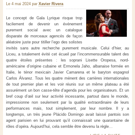
Le 4 mai 2024
par
Xavier Rivera
Le concept de Gala Lyrique risque trop
facilement de devenir un événement
purement social avec un catalogue
disparate de morceaux agencés de façon
aléatoire juste pour titiller l’ego des solistes
invités sans autre recherche purement musicale. Celui d’hier, au
Liceu, a totalement évité cet écueil par l’incommensurable talent des
quatre étoiles présentes : les soprani Lisette Oropesa, nord-
américaine d’origine cubaine et Ermonela Jaho, albanaise formée en
Italie, le ténor mexicain Javier Camarena et le baryton espagnol
Carlos Álvarez. Tous les quatre mènent des carrières internationales
de tout premier plan et les voir réunis sur un même plateau a été
assurément un bon casse-tête d’agenda pour les organisateurs. Et un
bref coup d’œil sur leur activité incessante, partout dans le monde,
impressionne non seulement par la qualité extraordinaire de leurs
performances mais, tout simplement, par leur nombre. Il y a
longtemps, un très jeune Plácido Domingo avait laissé pantois son
agent parisien en lui prouvant qu’il connaissait une quarantaine de
rôles d’opéra. Aujourd’hui, cela semble être devenu la règle…