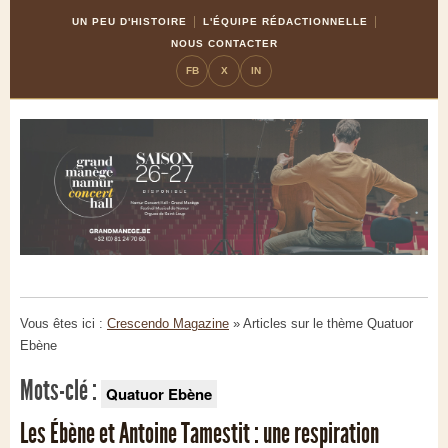
Skip
Aller
UN PEU D'HISTOIRE
L'ÉQUIPE RÉDACTIONNELLE
to
à
NOUS CONTACTER
Content
la
FB
X
IN
navigation
Vous êtes ici :
Crescendo Magazine
» Articles sur le thème
Quatuor
Ebène
Mots-clé :
Quatuor Ebène
Les Ébène et Antoine Tamestit : une respiration