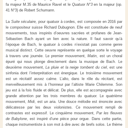
fa majeur M.35 de Maurice Ravel et le
Quatuor N°3
en la majeur (op.
41 N°3) de Robert Schumann.
La
Suite séculaire,
pour quatuor à cordes, est composée en 2016 par
le compositeur suisse Richard Dubugnon. Elle est constituée de neuf
mouvements, tous inspirés d’oeuvres sacrées et profanes de Jean-
Sébastien Bach ayant un lien avec la nature. Il faut savoir qu’à
l’époque de Bach, le quatuor à cordes n’existait pas comme genre
musical distinct. Cette oeuvre représente en quelque sorte le voyage
à travers une journée. Le premier mouvement,
Matin
, est un choral
épuré qui nous plonge directement dans la musique de Bach. Le
deuxième mouvement,
La pluie et la neige tombent du ciel
, est une
sinfonia dont l’interprétation est énergique. Le troisième mouvement
est un récitatif assez calme. L’alto, dans le rôle du récitant, est
merveilleusement mis à l’honneur par l’altiste Marie Chilemme. Son
jeu est à la fois fluide et délicat. De plus, elle est accompagnée avec
grande attention par les trois membres du quatuor. Le quatrième
mouvement,
Midi
, est un aria. Une douce mélodie est énoncée avec
délicatesse par les deux violonistes. Ce mouvement rempli de
contrastes est expressif. Le cinquième mouvement,
Par les fleuves
de Babylone
, est inspiré d’une pièce pour orgue. Dans cette partie,
chaque instrumentiste à son mot à dire avec de brefs solos. Le thème