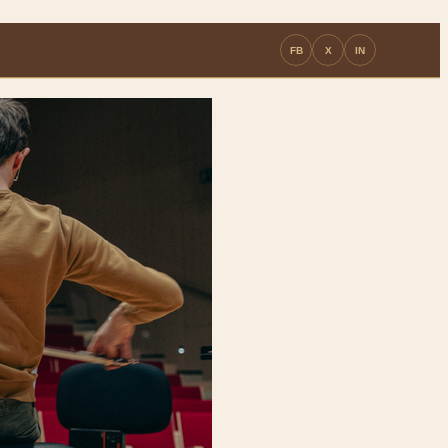
FB
X
IN