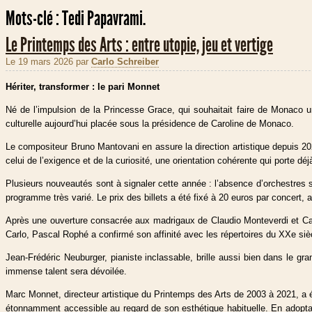
Mots-clé :
Tedi Papavrami.
Le Printemps des Arts : entre utopie, jeu et vertige
Le 19 mars 2026
par
Carlo Schreiber
Hériter, transformer : le pari Monnet
Né de l’impulsion de la Princesse Grace, qui souhaitait faire de Monaco u
culturelle aujourd’hui placée sous la présidence de Caroline de Monaco.
Le compositeur Bruno Mantovani en assure la direction artistique depuis 2022
celui de l’exigence et de la curiosité, une orientation cohérente qui porte d
Plusieurs nouveautés sont à signaler cette année : l’absence d’orchestres 
programme très varié. Le prix des billets a été fixé à 20 euros par concert, 
Après une ouverture consacrée aux madrigaux de Claudio Monteverdi et Carl
Carlo, Pascal Rophé a confirmé son affinité avec les répertoires du XXe s
Jean-Frédéric Neuburger, pianiste inclassable, brille aussi bien dans le g
immense talent sera dévoilée.
Marc Monnet, directeur artistique du Printemps des Arts de 2003 à 2021, a 
étonnamment accessible au regard de son esthétique habituelle. En adoptant