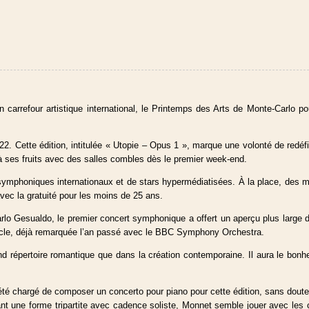
n carrefour artistique international, le Printemps des Arts de Monte-Carlo p
. Cette édition, intitulée « Utopie – Opus 1 », marque une volonté de redéfinir
éjà ses fruits avec des salles combles dès le premier week-end.
symphoniques internationaux et de stars hypermédiatisées. À la place, des mu
avec la gratuité pour les moins de 25 ans.
o Gesualdo, le premier concert symphonique a offert un aperçu plus large de
iècle, déjà remarquée l’an passé avec le BBC Symphony Orchestra.
rand répertoire romantique que dans la création contemporaine. Il aura le bon
été chargé de composer un concerto pour piano pour cette édition, sans doute
 une forme tripartite avec cadence soliste, Monnet semble jouer avec les cod