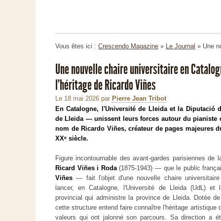
Vous êtes ici :
Crescendo Magazine
»
Le Journal
»
Une no
Une nouvelle chaire universitaire en Catalog
l'héritage de Ricardo Viñes
Le 18 mai 2026
par
Pierre Jean Tribot
En Catalogne, l'Université de Lleida et la Diputació 
de Lleida — unissent leurs forces autour du pianiste
nom de Ricardo Viñes, créateur de pages majeures du
XXᵉ siècle.
Figure incontournable des avant-gardes parisiennes de la
Ricard Viñes i Roda
(1875-1943) — que le public franç
Viñes
— fait l'objet d'une nouvelle chaire universitair
lancer, en Catalogne, l'Université de Lleida (UdL) et 
provincial qui administre la province de Lleida. Dotée d
cette structure entend faire connaître l'héritage artistique 
valeurs qui ont jalonné son parcours. Sa direction a 