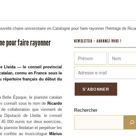
uvelle chaire universitaire en Catalogne pour faire rayonner l'héritage de Ric
ne pour faire rayonner
NEWSLETTER – ABONNEZ-VOUS !
de Lleida — le conseil provincial
 catalan, connu en France sous le
 répertoire français du début du
 Belle Époque, le pianiste catalan
ais connaît sous le nom de
Ricardo
e de collaboration que viennent de
Rechercher
la Diputació de Lleida, le conseil
e 45 000 euros sur deux exercices,
du pianiste lleidatan et perpétuer les
été confiée au musicologue
Màrius