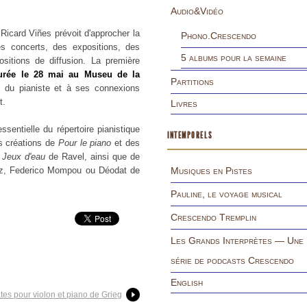
Audio&Vidéo
 Ricard Viñes prévoit d'approcher la
Phono.Crescendo
es concerts, des expositions, des
5 albums pour la semaine
ositions de diffusion. La première
gurée le 28 mai au Museu de la
Partitions
s du pianiste et à ses connexions
t.
Livres
sentielle du répertoire pianistique
INTEMPORELS
es créations de
Pour le piano
et des
t
Jeux d'eau
de Ravel, ainsi que de
niz, Federico Mompou ou Déodat de
Musiques en Pistes
Pauline, le voyage musical
Crescendo Tremplin
Les Grands Interprètes — Une
série de podcasts Crescendo
English
ates pour violon et piano de Grieg