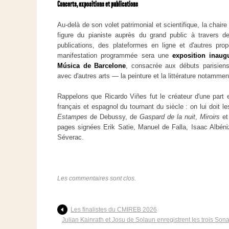
Concerts, expositions et publications
Au-delà de son volet patrimonial et scientifique, la chaire
figure du pianiste auprès du grand public à travers d
publications, des plateformes en ligne et d'autres prop
manifestation programmée sera une
exposition inau
Música de Barcelone
, consacrée aux débuts parisien
avec d'autres arts — la peinture et la littérature notammen
Rappelons que Ricardo Viñes fut le créateur d'une part es
français et espagnol du tournant du siècle : on lui doit l
Estampes
de Debussy, de
Gaspard de la nuit
,
Miroirs
e
pages signées Erik Satie, Manuel de Falla, Isaac Albé
Séverac.
Les commentaires sont clos.
Les finalistes du CMIREB 2026
Julian Kainrath et Josu de Solaun enregistrent les trois Son