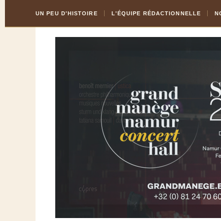
Skip
Aller
UN PEU D'HISTOIRE
L'ÉQUIPE RÉDACTIONNELLE
N
to
à
Content
la
navigation