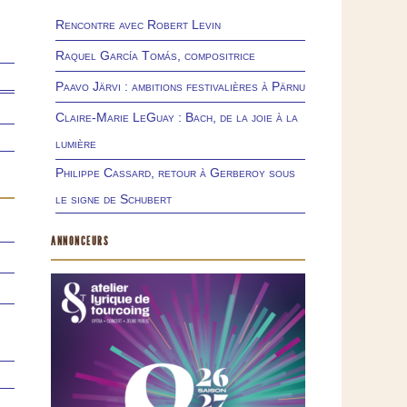
Rencontre avec Robert Levin
Raquel García Tomás, compositrice
Paavo Järvi : ambitions festivalières à Pärnu
Claire-Marie LeGuay : Bach, de la joie à la
lumière
Philippe Cassard, retour à Gerberoy sous
le signe de Schubert
ANNONCEURS