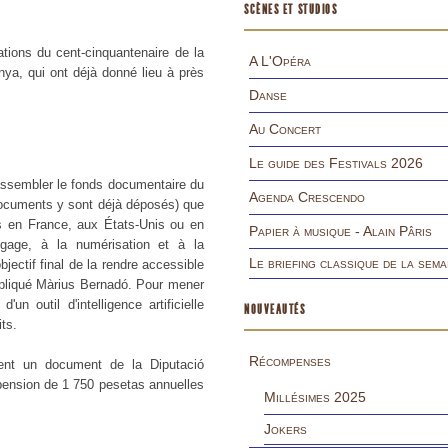
SCÈNES ET STUDIOS
tions du cent-cinquantenaire de la
A L'Opéra
nya, qui ont déjà donné lieu à près
Danse
Au Concert
Le guide des Festivals 2026
assembler le fonds documentaire du
Agenda Crescendo
documents y sont déjà déposés) que
es en France, aux États-Unis ou en
Papier à musique - Alain Pâris
gage, à la numérisation et à la
Le briefing classique de la sema
bjectif final de la rendre accessible
xpliqué Màrius Bernadó. Pour mener
un outil d'intelligence artificielle
NOUVEAUTÉS
ts.
Récompenses
ent un document de la Diputació
e pension de 1 750 pesetas annuelles
Millésimes 2025
Jokers