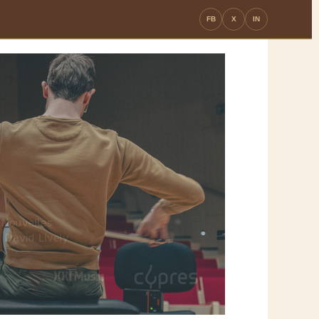
FB
X
IN