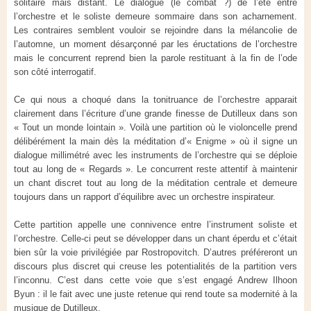
solitaire mais distant. Le dialogue (le combat ?) de l’été entre
l’orchestre et le soliste demeure sommaire dans son acharnement.
Les contraires semblent vouloir se rejoindre dans la mélancolie de
l’automne, un moment désarçonné par les éructations de l’orchestre
mais le concurrent reprend bien la parole restituant à la fin de l’ode
son côté interrogatif.
Ce qui nous a choqué dans la tonitruance de l’orchestre apparait
clairement dans l’écriture d’une grande finesse de Dutilleux dans son
« Tout un monde lointain ». Voilà une partition où le violoncelle prend
délibérément la main dès la méditation d’« Enigme » où il signe un
dialogue millimétré avec les instruments de l’orchestre qui se déploie
tout au long de « Regards ». Le concurrent reste attentif à maintenir
un chant discret tout au long de la méditation centrale et demeure
toujours dans un rapport d’équilibre avec un orchestre inspirateur.
Cette partition appelle une connivence entre l’instrument soliste et
l’orchestre. Celle-ci peut se développer dans un chant éperdu et c’était
bien sûr la voie privilégiée par Rostropovitch. D’autres préféreront un
discours plus discret qui creuse les potentialités de la partition vers
l’inconnu. C’est dans cette voie que s’est engagé Andrew Ilhoon
Byun : il le fait avec une juste retenue qui rend toute sa modernité à la
musique de Dutilleux.