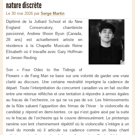
nature discrète
Le 30 mai 2026
par
Serge Martin
Diplômé de la Julliard School et du New
England Conservatory, chambriste
passionné, Andrew Ilhoon Byun (Canada,
28 ans) est actuellement artiste en
résidence à la Chapelle Musicale Reine
Elisabeth où il travaille avec Gary Hoffman
et Jeroen Reuling.
Son « Four Odes to the Tidings of
Flowers » de Fang Man se base sur une volonté de garder une vraie
clarté au discours. Une certaine neutralité imprègne la cadence de
départ. Toute l’interprétation du concurrent canadien va en fait osciller
entre une retenue réfléchie et une tentation à répondre à armes égales
au fracas de l’orchestre, ce qui ne va pas de soi. Les frémissements
de la flûte saluent l’apparition des frimas de l’hiver : le violoncelle du
candidat y répond en demi-teintes. ce qui n’est guère aisé par la suite
vu le fracas de l’orchestre qui le couvre démesurément. Le printemps
ramène son lent cheminement répétitif où le violoncelle s’intègre à un
éveil du monde où il articule sa cadence comme un beau chant