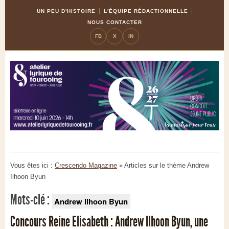
Skip
Aller
UN PEU D'HISTOIRE
L'ÉQUIPE RÉDACTIONNELLE
to
à
NOUS CONTACTER
Content
la
FB
X
IN
navigation
Vous êtes ici :
Crescendo Magazine
» Articles sur le thème
Andrew
Ilhoon Byun
Mots-clé :
Andrew Ilhoon Byun
Concours Reine Elisabeth : Andrew Ilhoon Byun, une