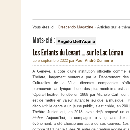
Vous êtes ici :
Crescendo Magazine
» Articles sur le thè
Mots-clé :
Angelo Dell’Aquila
Les Enfants du Levant … sur le Lac Léman
Le 5 septembre 2022
par
Paul-André Demierre
A Genève, à côté d’une institution officielle comme l
Théâtre, largement soutenue par le Département des 
Culturelles de la Ville, diverses compagnies s’aff
promouvoir l’art lyrique. L’une des plus méritoires est a
‘Opéra-Théâtre’, fondée en 1989 par Michèle Cart, dont l
est de mettre en valeur autant le jeu que la musique. P
découvrir le genre à un jeune public, s’est créée, en 2001
Théâtre Junior’ qui, en 2018, avait déjà proposé un ou
Fisher
. Aujourd’hui, la compagnie a vingt ans d’exi
événement, a été choisie une autre de ses œuvres,
Les
octobre 2001 par le CRéA *(Centre de création vocale et 