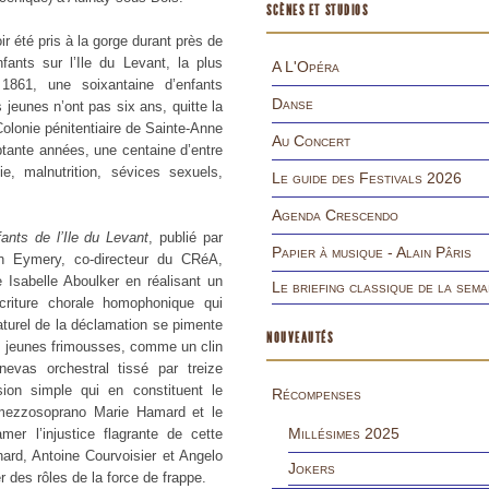
SCÈNES ET STUDIOS
ir été pris à la gorge durant près de
ants sur l’Ile du Levant, la plus
A L'Opéra
1861, une soixantaine d’enfants
Danse
 jeunes n’ont pas six ans, quitte la
Colonie pénitentiaire de Sainte-Anne
Au Concert
eptante années, une centaine d’entre
e, malnutrition, sévices sexuels,
Le guide des Festivals 2026
Agenda Crescendo
ants de l’Ile du Levant
, publié par
Papier à musique - Alain Pâris
an Eymery, co-directeur du CRéA,
 Isabelle Aboulker en réalisant un
Le briefing classique de la sema
écriture chorale homophonique qui
naturel de la déclamation se pimente
NOUVEAUTÉS
s jeunes frimousses, comme un clin
evas orchestral tissé par treize
on simple qui en constituent le
Récompenses
 mezzosoprano Marie Hamard et le
Millésimes 2025
mer l’injustice flagrante de cette
ard, Antoine Courvoisier et Angelo
Jokers
er des rôles de la force de frappe.