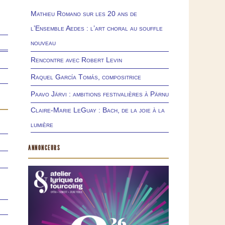
Mathieu Romano sur les 20 ans de
l’Ensemble Aedes : l’art choral au souffle
nouveau
Rencontre avec Robert Levin
Raquel García Tomás, compositrice
Paavo Järvi : ambitions festivalières à Pärnu
Claire-Marie LeGuay : Bach, de la joie à la
lumière
ANNONCEURS