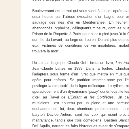
Bouleversant est le mot qui vous vient à l’esprit après avo
deux heures par l’atroce évocation d’un bagne pour enf
sauvage des îles d’or en Méditerranée. En février 
abandonnés, orphelins, délinquants mineurs, dont les plus
Prison de la Roquette à Paris pour aller à pied jusqu’à la 
sur l’Ile du Levant, au large de Toulon. Durant plus de s
eux, victimes de conditions de vie insalubres, maladi
trouvera la mort.
De ce fait tragique, Claude Gritti tirera un livre,
Les Enf
Jean-Claude Lattès en 1999. Dans la foulée, Christi
l’adaptera sous forme d’un livret que mettra en musique
opéra pour enfants. Sa partition impressionne par l’
privilégie la simplicité de la ligne mélodique. Le rythme 
sporadiquement d’un dynamisme ‘jazzy’ qui émoustille le
d’œil au Ravel de
L’Enfant et les Sortilèges
. Un can
musiciens est soutenu par un piano et une percussi
soubassement. Ici, deux chanteurs professionnels, la
baryton Davide Autieri, sont les voix qui osent procla
maltraitance, tandis que trois comédiens, Bastien Blanch
Dell’Aquila, narrent les faits historiques avant de s’empar