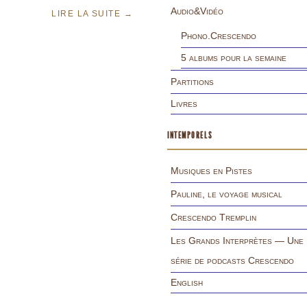
Audio&Vidéo
LIRE LA SUITE
→
Phono.Crescendo
5 albums pour la semaine
Partitions
Livres
INTEMPORELS
Musiques en Pistes
Pauline, le voyage musical
Crescendo Tremplin
Les Grands Interprètes — Une
série de podcasts Crescendo
English