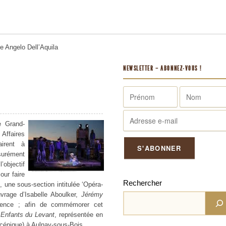
me
Angelo Dell’Aquila
NEWSLETTER – ABONNEZ-VOUS !
e Grand-
Affaires
airent à
ssurément
’objectif
our faire
Rechercher
, une sous-section intitulée ‘Opéra-
vrage d’Isabelle Aboulker,
Jérémy
stence ; afin de commémorer cet
Enfants du Levant
, représentée en
scénique) à Aulnay-sous-Bois.