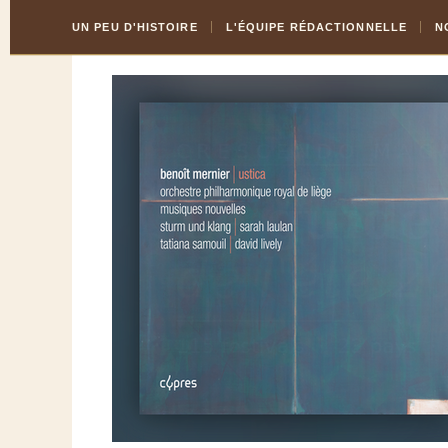
Skip
Aller
UN PEU D'HISTOIRE
L'ÉQUIPE RÉDACTIONNELLE
N
to
à
Content
la
navigation