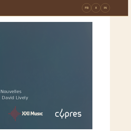
FB
X
IN