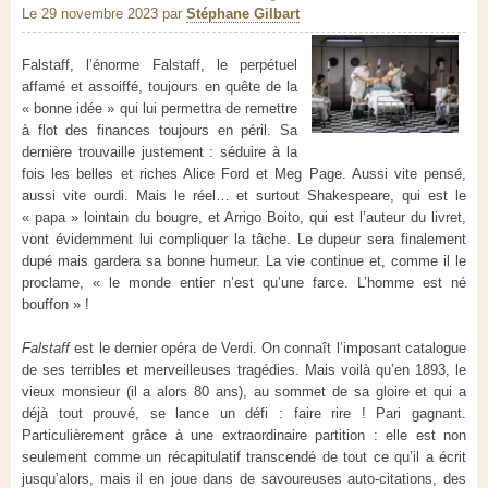
Le 29 novembre 2023
par
Stéphane Gilbart
Falstaff, l’énorme Falstaff, le perpétuel
affamé et assoiffé, toujours en quête de la
« bonne idée » qui lui permettra de remettre
à flot des finances toujours en péril. Sa
dernière trouvaille justement : séduire à la
fois les belles et riches Alice Ford et Meg Page. Aussi vite pensé,
aussi vite ourdi. Mais le réel… et surtout Shakespeare, qui est le
« papa » lointain du bougre, et Arrigo Boito, qui est l’auteur du livret,
vont évidemment lui compliquer la tâche. Le dupeur sera finalement
dupé mais gardera sa bonne humeur. La vie continue et, comme il le
proclame, « le monde entier n’est qu’une farce. L’homme est né
bouffon » !
Falstaff
est le dernier opéra de Verdi. On connaît l’imposant catalogue
de ses terribles et merveilleuses tragédies. Mais voilà qu’en 1893, le
vieux monsieur (il a alors 80 ans), au sommet de sa gloire et qui a
déjà tout prouvé, se lance un défi : faire rire ! Pari gagnant.
Particulièrement grâce à une extraordinaire partition : elle est non
seulement comme un récapitulatif transcendé de tout ce qu’il a écrit
jusqu’alors, mais il en joue dans de savoureuses auto-citations, des