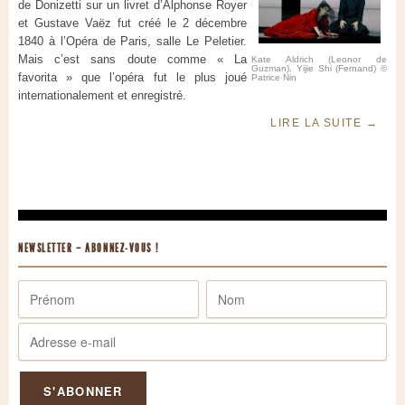
de Donizetti sur un livret d’Alphonse Royer
et Gustave Vaëz fut créé le 2 décembre
1840 à l’Opéra de Paris, salle Le Peletier.
Mais c’est sans doute comme « La
Kate Aldrich (Leonor de
Guzman), Yijie Shi (Fernand) ©
favorita » que l’opéra fut le plus joué
Patrice Nin
internationalement et enregistré.
LIRE LA SUITE
→
NEWSLETTER – ABONNEZ-VOUS !