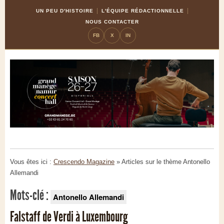
Skip
Aller
UN PEU D'HISTOIRE
L'ÉQUIPE RÉDACTIONNELLE
to
à
NOUS CONTACTER
Content
la
FB
X
IN
navigation
Vous êtes ici :
Crescendo Magazine
» Articles sur le thème
Antonello
Allemandi
Mots-clé :
Antonello Allemandi
Falstaff de Verdi à Luxembourg