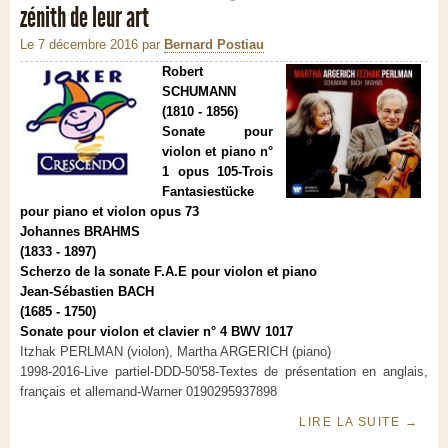
zénith de leur art
Le 7 décembre 2016
par
Bernard Postiau
Robert
SCHUMANN
(1810 - 1856)
Sonate pour
violon et piano n°
1 opus 105-Trois
Fantasiestücke
pour piano et violon opus 73
Johannes BRAHMS
(1833 - 1897)
Scherzo de la sonate F.A.E pour violon et piano
Jean-Sébastien BACH
(1685 - 1750)
Sonate pour violon et clavier n° 4 BWV 1017
Itzhak PERLMAN (violon), Martha ARGERICH (piano)
1998-2016-Live partiel-DDD-50'58-Textes de présentation en anglais,
français et allemand-Warner 0190295937898
LIRE LA SUITE
→