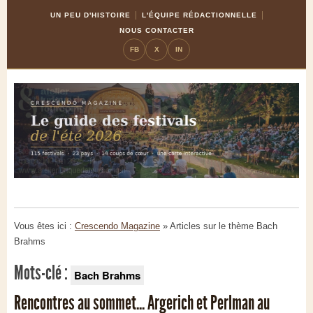
Skip
Aller
UN PEU D'HISTOIRE
L'ÉQUIPE RÉDACTIONNELLE
to
à
NOUS CONTACTER
Content
la
FB
X
IN
navigation
Vous êtes ici :
Crescendo Magazine
» Articles sur le thème
Bach
Brahms
Mots-clé :
Bach Brahms
Rencontres au sommet... Argerich et Perlman au