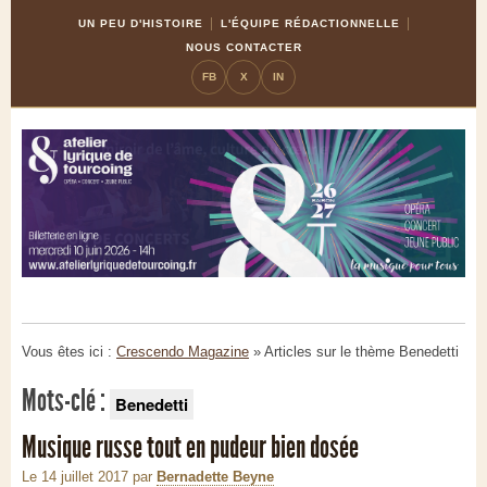
Skip
Aller
UN PEU D'HISTOIRE
L'ÉQUIPE RÉDACTIONNELLE
to
à
NOUS CONTACTER
Content
la
FB
X
IN
navigation
Vous êtes ici :
Crescendo Magazine
» Articles sur le thème
Benedetti
Mots-clé :
Benedetti
Musique russe tout en pudeur bien dosée
Le 14 juillet 2017
par
Bernadette Beyne