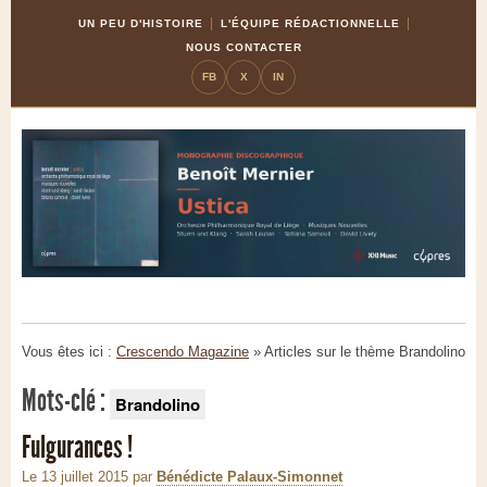
Skip
Aller
UN PEU D'HISTOIRE
L'ÉQUIPE RÉDACTIONNELLE
to
à
NOUS CONTACTER
Content
la
FB
X
IN
navigation
Vous êtes ici :
Crescendo Magazine
» Articles sur le thème
Brandolino
Mots-clé :
Brandolino
Fulgurances !
Le 13 juillet 2015
par
Bénédicte Palaux-Simonnet