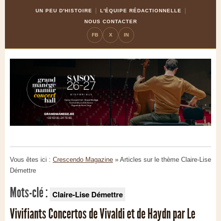
Skip
Aller
UN PEU D'HISTOIRE
L'ÉQUIPE RÉDACTIONNELLE
to
à
NOUS CONTACTER
Content
la
FB
X
IN
navigation
Vous êtes ici :
Crescendo Magazine
» Articles sur le thème
Claire-Lise
Démettre
Mots-clé :
Claire-Lise Démettre
Vivifiants Concertos de Vivaldi et de Haydn par Le