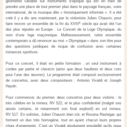
géométrie variable sur instruments d’époque qui est en train de
prendre une place de tout premier plan dans le paysage français, voire
international, de la musique dite « historiquement informée ». Il a été
créé il y a dix ans maintenant, par le violoniste Julien Chauvin, pour
e
faire revivre un ensemble de la fin du XVIII
siècle qui avait été l’un
des plus réputés en Europe : Le Concert de la Loge Olympique, du
nom d’une loge maçonnique. Malheureusement, notre ensemble
contemporain a dû renoncer au mot « Olympique » dans son titre pour
des questions juridiques de risque de confusion avec certaines
instances sportives.
Pour ce concert, il était en petite formation : un seul instrument à
cordes par partie et clavecin (ainsi que deux hautbois et deux cors
pour l’une des œuvres). Le programme était composé exclusivement
de concertos, avec deux compositeurs : Antonio Vivaldi et Joseph
Haydn.
Pour commencer, du premier, deux concertos pour deux violons : le
très célèbre en la mineur, RV 522, et le plus confidentiel (malgré ses
atouts certains, et notamment son final explosif) en sol mineur,
RV 517. En solistes, Julien Chauvin bien sûr, et Roxana Rastegar, qui
forment un duo très homogène, tout en ayant chacun leurs propres
choix d’ornements. C’est un Vivaldi résolument ensoleillé qu’ils nous