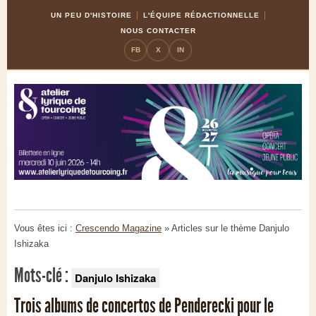
Skip
Aller
UN PEU D'HISTOIRE
L'ÉQUIPE RÉDACTIONNELLE
to
à
NOUS CONTACTER
Content
la
FB
X
IN
navigation
Vous êtes ici :
Crescendo Magazine
» Articles sur le thème
Danjulo
Ishizaka
Mots-clé :
Danjulo Ishizaka
Trois albums de concertos de Penderecki pour le