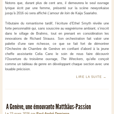
Notons que, durant plus de cent ans, il demeurera le seul ouvrage
lyrique écrit par une femme, présenté sur la scène newyorkaise
jusqu’à 2016 où sera affiché
L’amour de loin
de Kaija Saariaho.
Tributaire du romantisme tardif, l’écriture d’Ethel Smyth révèle une
forte personnalité qui, sans souscrire au wagnérisme ambiant, s’inscrit
dans le sillage de Brahms, tout en prenant en considération les
innovations de Richard Strauss. Son orchestration fait valoir une
palette d’une rare richesse, ce que se fait fort de démontrer
l’Orchestre de Chambre de Genève en confiant d’abord à la jeune
cheffe assistante Celia Cano le soin de nous faire découvrir
l’Ouverture du troisième ouvrage,
The Wreckers
, qu’elle conçoit
comme un tableau de genre en développant chaque section avec une
louable précision.
LIRE LA SUITE
→
A Genève, une émouvante Matthäus-Passion
Le 23 mars 2026
par
Paul-André Demierre