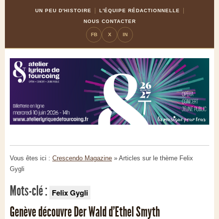
Skip
Aller
UN PEU D'HISTOIRE
L'ÉQUIPE RÉDACTIONNELLE
to
à
NOUS CONTACTER
Content
la
FB
X
IN
navigation
Vous êtes ici :
Crescendo Magazine
» Articles sur le thème
Felix
Gygli
Mots-clé :
Felix Gygli
Genève découvre Der Wald d’Ethel Smyth