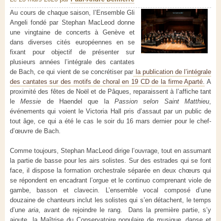
Au cours de chaque saison, l’Ensemble Gli
Angeli fondé par Stephan MacLeod donne
une vingtaine de concerts à Genève et
dans diverses cités européennes en se
fixant pour objectif de présenter sur
plusieurs années l’intégrale des cantates
de Bach, ce qui vient de se concrétiser par
la publication de l’intégrale
des cantates sur des motifs de choral en 19 CD de la firme Aparté.
A
proximité des fêtes de Noël et de Pâques, reparaissent à l’affiche tant
le
Messie
de Haendel que la
Passion selon Saint Matthieu
,
événements qui voient le Victoria Hall pris d’assaut par un public de
tout âge, ce qui a été le cas le soir du 16 mars dernier pour le chef-
d’œuvre de Bach.
Comme toujours, Stephan MacLeod dirige l’ouvrage, tout en assumant
la partie de basse pour les airs solistes. Sur des estrades qui se font
face, il dispose la formation orchestrale séparée en deux chœurs qui
se répondent en encadrant l’orgue et le continuo comprenant viole de
gambe, basson et clavecin. L’ensemble vocal composé d’une
douzaine de chanteurs inclut les solistes qui s’en détachent, le temps
d’une
aria
, avant de rejoindre le rang. Dans la première partie, s’y
ajoute la
Maîtrise du Conservatoire populaire de musique, danse et