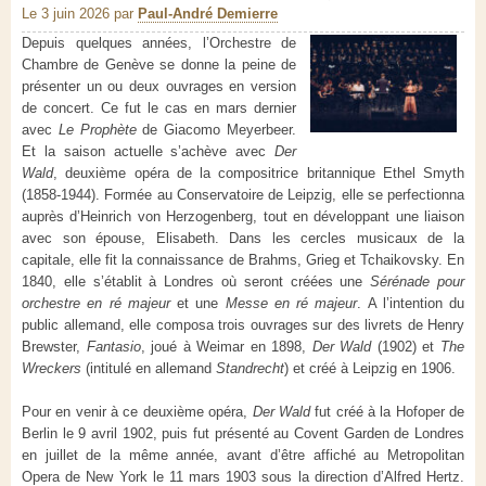
Le 3 juin 2026
par
Paul-André Demierre
Depuis quelques années, l’Orchestre de
Chambre de Genève se donne la peine de
présenter un ou deux ouvrages en version
de concert. Ce fut le cas en mars dernier
avec
Le Prophète
de Giacomo Meyerbeer.
Et la saison actuelle s’achève avec
Der
Wald
, deuxième opéra de la compositrice britannique Ethel Smyth
(1858-1944). Formée au Conservatoire de Leipzig, elle se perfectionna
auprès d’Heinrich von Herzogenberg, tout en développant une liaison
avec son épouse, Elisabeth. Dans les cercles musicaux de la
capitale, elle fit la connaissance de Brahms, Grieg et Tchaikovsky. En
1840, elle s’établit à Londres où seront créées une
Sérénade pour
orchestre en ré majeur
et une
Messe en
ré majeur
. A l’intention du
public allemand, elle composa trois ouvrages sur des livrets de Henry
Brewster,
Fantasio
, joué à Weimar en 1898,
Der Wald
(1902) et
The
Wreckers
(intitulé en allemand
Standrecht
) et créé à Leipzig en 1906.
Pour en venir à ce deuxième opéra,
Der Wald
fut créé à la Hofoper de
Berlin le 9 avril 1902, puis fut présenté au Covent Garden de Londres
en juillet de la même année, avant d’être affiché au Metropolitan
Opera de New York le 11 mars 1903 sous la direction d’Alfred Hertz.