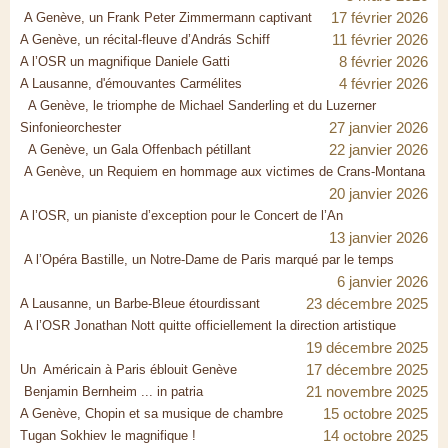
17 février 2026
A Genève, un Frank Peter Zimmermann captivant
11 février 2026
A Genève, un récital-fleuve d’András Schiff
8 février 2026
A l’OSR un magnifique Daniele Gatti
4 février 2026
A Lausanne, d'émouvantes Carmélites
A Genève, le triomphe de Michael Sanderling et du Luzerner
27 janvier 2026
Sinfonieorchester
22 janvier 2026
A Genève, un Gala Offenbach pétillant
A Genève, un Requiem en hommage aux victimes de Crans-Montana
20 janvier 2026
A l’OSR, un pianiste d’exception pour le Concert de l’An
13 janvier 2026
A l’Opéra Bastille, un Notre-Dame de Paris marqué par le temps
6 janvier 2026
23 décembre 2025
A Lausanne, un Barbe-Bleue étourdissant
A l’OSR Jonathan Nott quitte officiellement la direction artistique
19 décembre 2025
17 décembre 2025
Un Américain à Paris éblouit Genève
21 novembre 2025
Benjamin Bernheim ... in patria
15 octobre 2025
A Genève, Chopin et sa musique de chambre
14 octobre 2025
Tugan Sokhiev le magnifique !