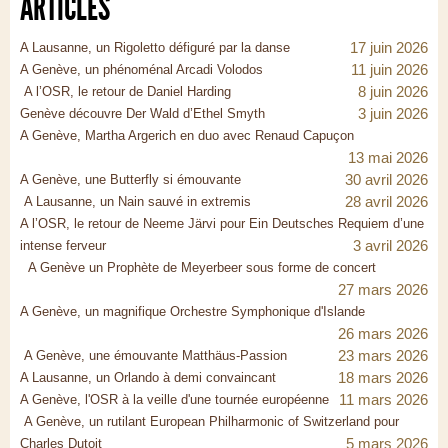
ARTICLES
17 juin 2026
A Lausanne, un Rigoletto défiguré par la danse
11 juin 2026
A Genève, un phénoménal Arcadi Volodos
8 juin 2026
A l’OSR, le retour de Daniel Harding
3 juin 2026
Genève découvre Der Wald d’Ethel Smyth
A Genève, Martha Argerich en duo avec Renaud Capuçon
13 mai 2026
30 avril 2026
A Genève, une Butterfly si émouvante
28 avril 2026
A Lausanne, un Nain sauvé in extremis
A l’OSR, le retour de Neeme Järvi pour Ein Deutsches Requiem d’une
3 avril 2026
intense ferveur
A Genève un Prophète de Meyerbeer sous forme de concert
27 mars 2026
A Genève, un magnifique Orchestre Symphonique d'Islande
26 mars 2026
23 mars 2026
A Genève, une émouvante Matthäus-Passion
18 mars 2026
A Lausanne, un Orlando à demi convaincant
11 mars 2026
A Genève, l'OSR à la veille d'une tournée européenne
A Genève, un rutilant European Philharmonic of Switzerland pour
5 mars 2026
Charles Dutoit