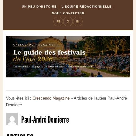
Skip
Aller
UN PEU D'HISTOIRE
L'ÉQUIPE RÉDACTIONNELLE
to
à
NOUS CONTACTER
Content
la
FB
X
IN
navigation
Vous êtes ici :
Crescendo Magazine
» Articles de l'auteur Paul-André
Demierre
Paul-André Demierre