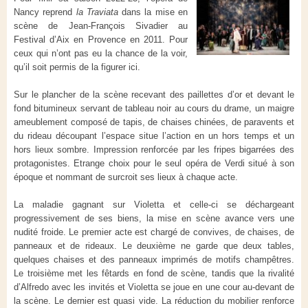
Nancy reprend
la
Traviata
dans la mise en
scène de Jean-François Sivadier au
Festival d’Aix en Provence en 2011. Pour
ceux qui n’ont pas eu la chance de la voir,
qu’il soit permis de la figurer ici.
Sur le plancher de la scène recevant des paillettes d’or et devant le
fond bitumineux servant de tableau noir au cours du drame, un maigre
ameublement composé de tapis, de chaises chinées, de paravents et
du rideau découpant l’espace situe l’action en un hors temps et un
hors lieux sombre. Impression renforcée par les fripes bigarrées des
protagonistes. Etrange choix pour le seul opéra de Verdi situé à son
époque et nommant de surcroit ses lieux à chaque acte.
La maladie gagnant sur Violetta et celle-ci se déchargeant
progressivement de ses biens, la mise en scène avance vers une
nudité froide. Le premier acte est chargé de convives, de chaises, de
panneaux et de rideaux. Le deuxième ne garde que deux tables,
quelques chaises et des panneaux imprimés de motifs champêtres.
Le troisième met les fêtards en fond de scène, tandis que la rivalité
d’Alfredo avec les invités et Violetta se joue en une cour au-devant de
la scène. Le dernier est quasi vide. La réduction du mobilier renforce