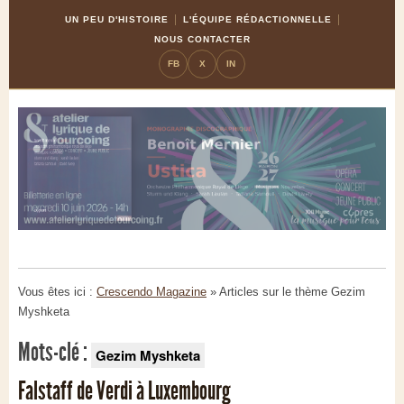
Skip
Aller
UN PEU D'HISTOIRE
L'ÉQUIPE RÉDACTIONNELLE
to
à
NOUS CONTACTER
Content
la
FB
X
IN
navigation
Vous êtes ici :
Crescendo Magazine
» Articles sur le thème
Gezim
Myshketa
Mots-clé :
Gezim Myshketa
Falstaff de Verdi à Luxembourg