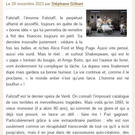
Le 29 novembre 2023
par
Stéphane Gilbart
Falstaff, l’énorme Falstaff, le perpétuel
affamé et assoiffé, toujours en quête de la
« bonne idée » qui lui permettra de remettre
à flot des finances toujours en péril. Sa
dernière trouvaille justement : séduire à la
fois les belles et riches Alice Ford et Meg Page. Aussi vite pensé,
aussi vite ourdi. Mais le réel… et surtout Shakespeare, qui est le
« papa » lointain du bougre, et Arrigo Boito, qui est l’auteur du livret,
vont évidemment lui compliquer la tâche. Le dupeur sera finalement
dupé mais gardera sa bonne humeur. La vie continue et, comme il le
proclame, « le monde entier n’est qu’une farce. L’homme est né
bouffon » !
Falstaff
est le dernier opéra de Verdi. On connaît l’imposant catalogue
de ses terribles et merveilleuses tragédies. Mais voilà qu’en 1893, le
vieux monsieur (il a alors 80 ans), au sommet de sa gloire et qui a
déjà tout prouvé, se lance un défi : faire rire ! Pari gagnant.
Particulièrement grâce à une extraordinaire partition : elle est non
seulement comme un récapitulatif transcendé de tout ce qu’il a écrit
jusqu’alors, mais il en joue dans de savoureuses auto-citations, des