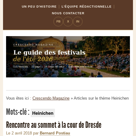
Skip
Aller
UN PEU D'HISTOIRE
L'ÉQUIPE RÉDACTIONNELLE
to
à
NOUS CONTACTER
Content
la
FB
X
IN
navigation
Vous êtes ici :
Crescendo Magazine
» Articles sur le thème
Heinichen
Mots-clé :
Heinichen
Rencontre au sommet à la cour de Dresde
Le 2 avril 2018
par
Bernard Postiau