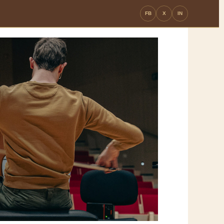
FB
X
IN