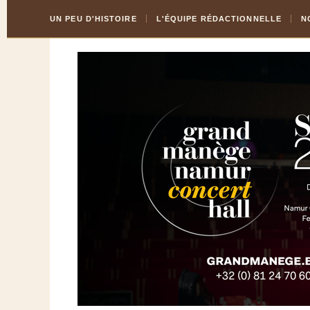
Skip
Aller
UN PEU D'HISTOIRE
L'ÉQUIPE RÉDACTIONNELLE
N
to
à
Content
la
navigation