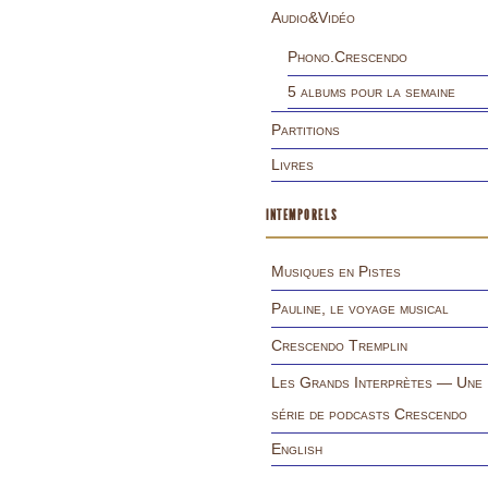
Audio&Vidéo
Phono.Crescendo
5 albums pour la semaine
Partitions
Livres
INTEMPORELS
Musiques en Pistes
Pauline, le voyage musical
Crescendo Tremplin
Les Grands Interprètes — Une
série de podcasts Crescendo
English