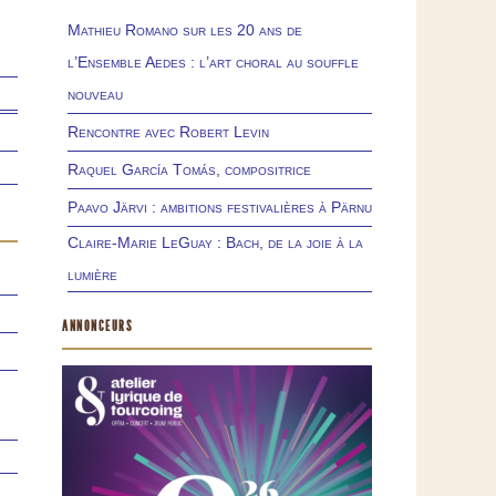
Mathieu Romano sur les 20 ans de
l’Ensemble Aedes : l’art choral au souffle
nouveau
Rencontre avec Robert Levin
Raquel García Tomás, compositrice
Paavo Järvi : ambitions festivalières à Pärnu
Claire-Marie LeGuay : Bach, de la joie à la
lumière
ANNONCEURS