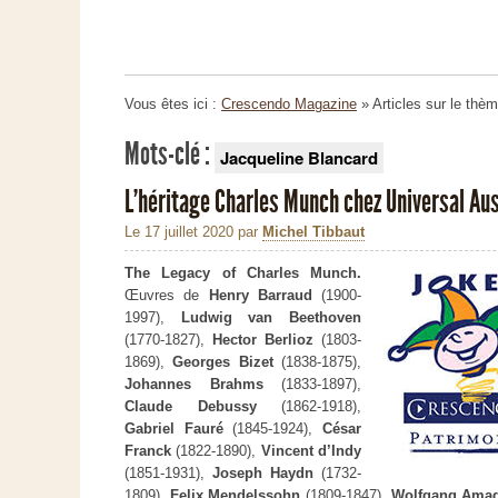
Vous êtes ici :
Crescendo Magazine
» Articles sur le thè
Mots-clé :
Jacqueline Blancard
L’héritage Charles Munch chez Universal Aus
Le 17 juillet 2020
par
Michel Tibbaut
The Legacy of Charles Munch.
Œuvres de
Henry Barraud
(1900-
1997),
Ludwig van Beethoven
(1770-1827),
Hector Berlioz
(1803-
1869),
Georges Bizet
(1838-1875),
Johannes Brahms
(1833-1897),
Claude Debussy
(1862-1918),
Gabriel Fauré
(1845-1924),
César
Franck
(1822-1890),
Vincent d’Indy
(1851-1931),
Joseph Haydn
(1732-
1809),
Felix Mendelssohn
(1809-1847),
Wolfgang Amad