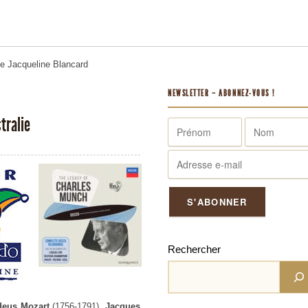
me
Jacqueline Blancard
NEWSLETTER – ABONNEZ-VOUS !
tralie
Rechercher
eus Mozart
(1756-1791),
Jacques