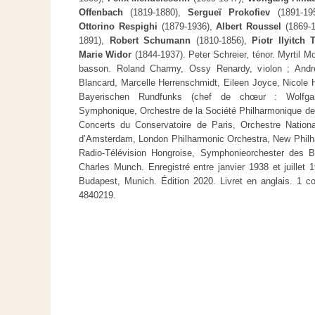
Offenbach
(1819-1880),
Sergueï Prokofiev
(1891-19
Ottorino Respighi
(1879-1936),
Albert Roussel
(1869-
1891),
Robert Schumann
(1810-1856),
Piotr Ilyitch 
Marie Widor
(1844-1937). Peter Schreier, ténor. Myrtil M
basson. Roland Charmy, Ossy Renardy, violon ; André 
Blancard, Marcelle Herrenschmidt, Eileen Joyce, Nicole H
Bayerischen Rundfunks (chef de chœur : Wolfgan
Symphonique, Orchestre de la Société Philharmonique de 
Concerts du Conservatoire de Paris, Orchestre Nation
d’Amsterdam, London Philharmonic Orchestra, New Philha
Radio-Télévision Hongroise, Symphonieorchester des B
Charles Munch. Enregistré entre janvier 1938 et juillet
Budapest, Munich. Édition 2020. Livret en anglais. 1 
4840219.