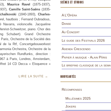
SCÈNES ET STUDIOS
53),
Maurice Ravel
(1875-1937),
1937),
Camille Saint-Saëns
(1835-
Tchaïkovski
(1840-1893),
Charles-
A L'Opéra
orel, hautbois ; Fernand Oubradous,
Danse
Navarra, violoncelle. Jacqueline
enriot-Schweitzer, piano. Chor des
Au Concert
g Schubert). Grand Orchestre
Paris, Orchestre de la Société des
Le guide des Festivals 2026
al de la Rtf, Concertgebouworkest
Agenda Crescendo
rmonia Orchestra, Orchestre de la
ayerischen Rundfunks, direction :
Papier à musique - Alain Pâris
 1967 à Paris, Londres, Amsterdam,
coffret 14 CD Decca « Eloquence »
Le briefing classique de la sema
LIRE LA SUITE
→
NOUVEAUTÉS
Récompenses
Millésimes 2025
Jokers