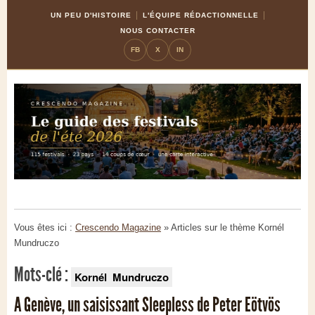
Skip
Aller
UN PEU D'HISTOIRE
L'ÉQUIPE RÉDACTIONNELLE
to
à
NOUS CONTACTER
Content
la
FB
X
IN
navigation
Vous êtes ici :
Crescendo Magazine
» Articles sur le thème
Kornél
Mundruczo
Mots-clé :
Kornél Mundruczo
A Genève, un saisissant Sleepless de Peter Eötvös