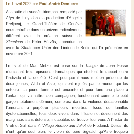
Le 1 avril 2022
par
Paul-André Demierre
A la suite du succès triomphal remporté par
Atys
de Lully dans la production d’Angelin
Preljocaj, le Grand-Théâtre de Genève
nous entraîne dans un univers radicalement
différent avec la création suisse de
Sleepless
de Peter Eötvös, coproduction
avec la Staatsoper Unter den Linden de Berlin qui l’a présentée en
novembre 2021.
Le livret de Mari Metzei est basé sur la
Trilogie
de John Fosse
réunissant trois épisodes dramatiques qui étudient le rapport entre
l’individu et la société. C’est pourquoi il nous met en présence de
deux jeunes, Alida et Asle, qui sont rejetés par le monde qui les
entoure. La jeune femme est enceinte et pour faire une place à
l’enfant qui va naître, son compagnon, fonctionnant comme le petit
garçon totalement démuni, sombrera dans la violence déraisonnable
l’amenant à perpétrer plusieurs meurtres. Issus de familles
dysfonctionnelles, tous deux vivent dans l’illusion et deviennent des
marginaux sans défense, incapables de trouver leur voie. A l’instar de
Vreli et Sali dans
A Village
Romeo and Juliet
de Frederick Delius, ils
n’ont qu’un seul bien, le violon du père Sigvald, qu’Asle troquera