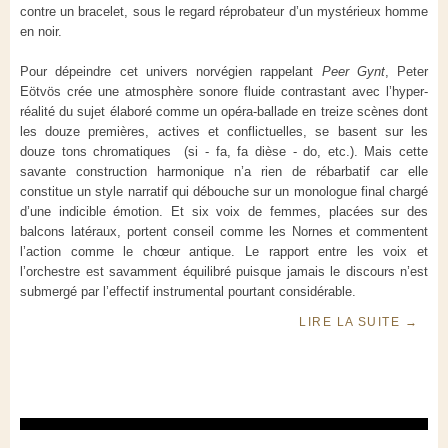
contre un bracelet, sous le regard réprobateur d’un mystérieux homme
en noir.
Pour dépeindre cet univers norvégien rappelant
Peer Gynt
, Peter
Eötvös crée une atmosphère sonore fluide contrastant avec l’hyper-
réalité du sujet élaboré comme un opéra-ballade en treize scènes dont
les douze premières, actives et conflictuelles, se basent sur les
douze tons chromatiques (si - fa, fa dièse - do, etc.). Mais cette
savante construction harmonique n’a rien de rébarbatif car elle
constitue un style narratif qui débouche sur un monologue final chargé
d’une indicible émotion. Et six voix de femmes, placées sur des
balcons latéraux, portent conseil comme les Nornes et commentent
l’action comme le chœur antique. Le rapport entre les voix et
l’orchestre est savamment équilibré puisque jamais le discours n’est
submergé par l’effectif instrumental pourtant considérable.
LIRE LA SUITE
→