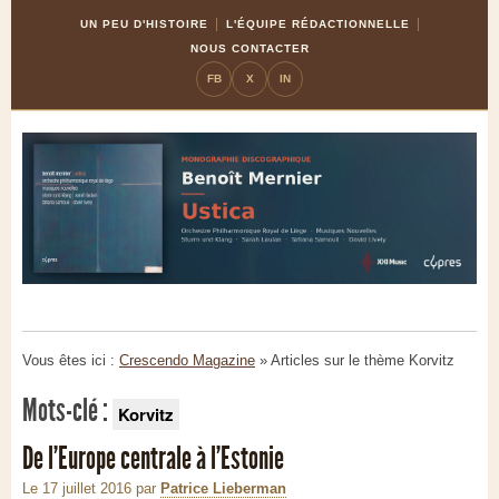
Skip
Aller
UN PEU D'HISTOIRE
L'ÉQUIPE RÉDACTIONNELLE
to
à
NOUS CONTACTER
Content
la
FB
X
IN
navigation
Vous êtes ici :
Crescendo Magazine
» Articles sur le thème
Korvitz
Mots-clé :
Korvitz
De l’Europe centrale à l’Estonie
Le 17 juillet 2016
par
Patrice Lieberman