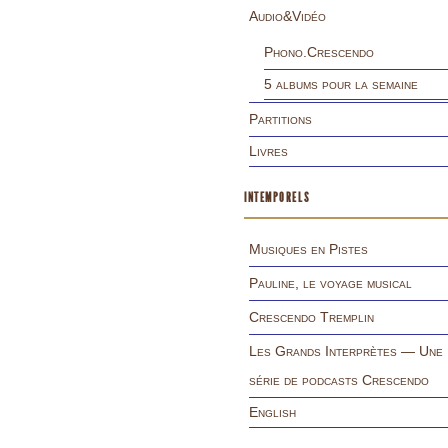
Audio&Vidéo
Phono.Crescendo
5 albums pour la semaine
Partitions
Livres
INTEMPORELS
Musiques en Pistes
Pauline, le voyage musical
Crescendo Tremplin
Les Grands Interprètes — Une
série de podcasts Crescendo
English