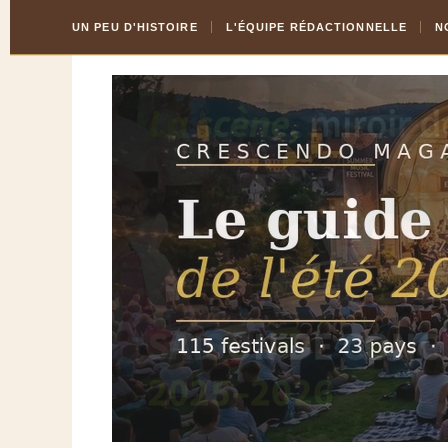
Skip
Aller
UN PEU D'HISTOIRE
L'ÉQUIPE RÉDACTIONNELLE
N
to
à
Content
la
navigation