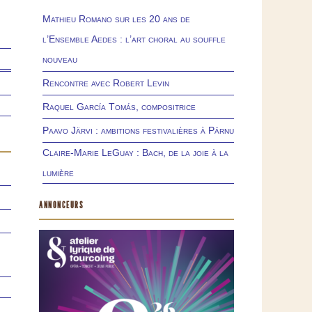
Mathieu Romano sur les 20 ans de
l’Ensemble Aedes : l’art choral au souffle
nouveau
Rencontre avec Robert Levin
Raquel García Tomás, compositrice
Paavo Järvi : ambitions festivalières à Pärnu
Claire-Marie LeGuay : Bach, de la joie à la
lumière
ANNONCEURS