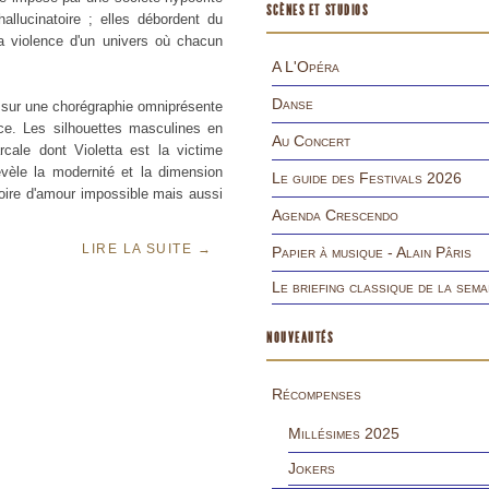
SCÈNES ET STUDIOS
allucinatoire ; elles débordent du
la violence d'un univers où chacun
A L'Opéra
Danse
e sur une chorégraphie omniprésente
ce. Les silhouettes masculines en
Au Concert
rcale dont Violetta est la victime
évèle la modernité et la dimension
Le guide des Festivals 2026
ire d'amour impossible mais aussi
Agenda Crescendo
LIRE LA SUITE
→
Papier à musique - Alain Pâris
Le briefing classique de la sema
NOUVEAUTÉS
Récompenses
Millésimes 2025
Jokers