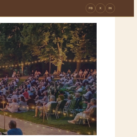
FB
X
IN