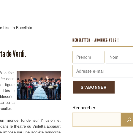
me
Lisetta Bucellato
NEWSLETTER – ABONNEZ-VOUS !
ta de Verdi.
 la fois
sée dans
e figure
s. Dès le
blessée,
ce où la
Rechercher
ouiller.
un monde fondé sur l'illusion et
re dans le théâtre où Violetta apparaît
 imposé par une société hypocrite