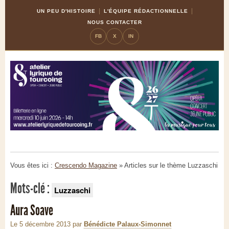
Skip
Aller
UN PEU D'HISTOIRE
L'ÉQUIPE RÉDACTIONNELLE
to
à
NOUS CONTACTER
Content
la
FB
X
IN
navigation
Vous êtes ici :
Crescendo Magazine
» Articles sur le thème
Luzzaschi
Mots-clé :
Luzzaschi
Aura Soave
Le 5 décembre 2013
par
Bénédicte Palaux-Simonnet