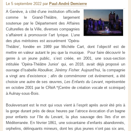
Le 5 septembre 2022
par
Paul-André Demierre
A Genève, à côté d’une institution officielle
comme le Grand-Théâtre, largement
soutenue par le Département des Affaires
Culturelles de la Ville, diverses compagnies
s’affairent à promouvoir l’art lyrique. L’une
des plus méritoires est assurément ‘Opéra-
Théâtre’, fondée en 1989 par Michèle Cart, dont l’objectif est de
mettre en valeur autant le jeu que la musique. Pour faire découvrir le
genre à un jeune public, s’est créée, en 2001, une sous-section
intitulée ‘Opéra-Théâtre Junior’ qui, en 2018, avait déjà proposé un
ouvrage d’Isabelle Aboulker,
Jérémy Fisher
. Aujourd’hui, la compagnie
a vingt ans d’existence ; afin de commémorer cet événement, a été
choisie une autre de ses œuvres,
Les
Enfants du Levant
, représentée
en octobre 2001 par le CRéA *(Centre de création vocale et scénique)
à Aulnay-sous-Bois.
Bouleversant est le mot qui vous vient à l’esprit après avoir été pris à
la gorge durant près de deux heures par l’atroce évocation d’un bagne
pour enfants sur l’Ile du Levant, la plus sauvage des îles d’or en
Méditerranée. En février 1861, une soixantaine d’enfants abandonnés,
orphelins, délinquants mineurs, dont les plus jeunes n’ont pas six ans,