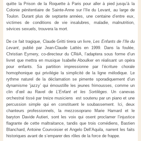
quitte la Prison de la Roquette à Paris pour aller à pied jusqu’à la
Colonie pénitentiaire de Sainte-Anne sur l’Ile du Levant, au large de
Toulon. Durant plus de septante années, une centaine d’entre eux,
victimes de conditions de vie insalubres, maladie, malnutrition,
sévices sexuels, trouvera la mort.
De ce fait tragique, Claude Gritti tirera un livre,
Les Enfants de l’Ile du
Levant
, publié par Jean-Claude Lattès en 1999. Dans la foulée,
Christian Eymery, co-directeur du CRéA, l’adaptera sous forme d’un
livret que mettra en musique Isabelle Aboulker en réalisant un opéra
pour enfants. Sa partition impressionne par l’écriture chorale
homophonique qui privilégie la simplicité de la ligne mélodique. Le
rythme naturel de la déclamation se pimente sporadiquement d’un
dynamisme ‘jazzy’ qui émoustille les jeunes frimousses, comme un
clin d’œil au Ravel de
L’Enfant et les Sortilèges
. Un canevas
orchestral tissé par treize musiciens est soutenu par un piano et une
percussion simple qui en constituent le soubassement. Ici, deux
chanteurs professionnels, la mezzosoprano Marie Hamard et le
baryton Davide Autieri, sont les voix qui osent proclamer l’injustice
flagrante de cette maltraitance, tandis que trois comédiens, Bastien
Blanchard, Antoine Courvoisier et Angelo Dell’Aquila, narrent les faits
historiques avant de s’emparer des rôles de la force de frappe.