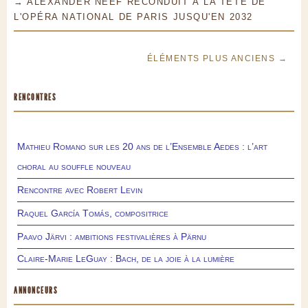
→ ALEXANDER NEEF RECONDUIT À LA TÊTE DE
L'OPÉRA NATIONAL DE PARIS JUSQU'EN 2032
ÉLÉMENTS PLUS ANCIENS →
RENCONTRES
Mathieu Romano sur les 20 ans de l’Ensemble Aedes : l’art
choral au souffle nouveau
Rencontre avec Robert Levin
Raquel García Tomás, compositrice
Paavo Järvi : ambitions festivalières à Pärnu
Claire-Marie LeGuay : Bach, de la joie à la lumière
ANNONCEURS