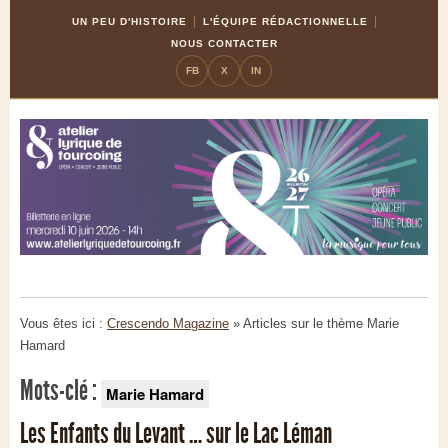
Skip
Aller
UN PEU D'HISTOIRE
L'ÉQUIPE RÉDACTIONNELLE
to
à
NOUS CONTACTER
Content
la
FB
X
IN
navigation
Vous êtes ici :
Crescendo Magazine
» Articles sur le thème
Marie
Hamard
Mots-clé :
Marie Hamard
Les Enfants du Levant … sur le Lac Léman