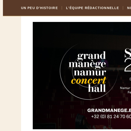
Skip
Aller
UN PEU D'HISTOIRE
L'ÉQUIPE RÉDACTIONNELLE
N
to
à
Content
la
navigation