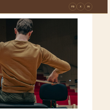
FB
X
IN