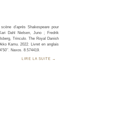
 scène d’après Shakespeare pour
Kari Dahl Nielsen, Juno ; Fredrik
Elsberg, Trinculo. The Royal Danish
Okko Kamu. 2022. Livret en anglais
64’50’’. Naxos. 8.574419.
LIRE LA SUITE
→