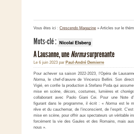
Vous êtes ici :
Crescendo Magazine
» Articles sur le thè
Mots-clé :
Nicolai Elsberg
A Lausanne, une
Norma
surprenante
Le 6 juin 2023
par
Paul-André Demierre
Pour achever sa saison 2022-2023, l’Opéra de Lausanne
Norma
, le chef-d’œuvre de Vincenzo Bellini. Son direct
Vigié, en confie la production à Stefano Poda qui assume 
mise en scène, décors, costumes, lumières et chorégr
collaborant avec Paolo Giani Cei. Pour une Note d’i
figurant dans le programme, il écrit : «
Norma
est le m
rêve et du cauchemar, de l’inconscient, de l’esprit. C’es
mise en scène, pour offrir aux spectateurs un véritable i
forcément la vie des Gaules et des Romains, mais aus
nous ».