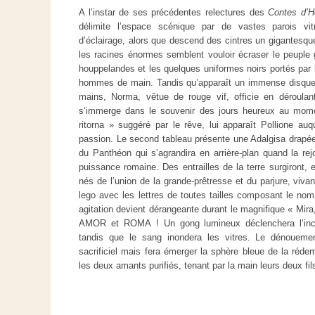
A l’instar de ses précédentes relectures des
Contes d’H
délimite l’espace scénique par de vastes parois vit
d’éclairage, alors que descend des cintres un gigantesque
les racines énormes semblent vouloir écraser le peuple
houppelandes et les quelques uniformes noirs portés par 
hommes de main. Tandis qu’apparaît un immense disque 
mains, Norma, vêtue de rouge vif, officie en déroula
s’immerge dans le souvenir des jours heureux au mom
ritorna » suggéré par le rêve, lui apparaît Pollione auq
passion. Le second tableau présente une Adalgisa drapée
du Panthéon qui s’agrandira en arrière-plan quand la rej
puissance romaine. Des entrailles de la terre surgiront,
nés de l’union de la grande-prêtresse et du parjure, viv
lego avec les lettres de toutes tailles composant le n
agitation devient dérangeante durant le magnifique « Mira
AMOR et ROMA ! Un gong lumineux déclenchera l’incita
tandis que le sang inondera les vitres. Le dénouemen
sacrificiel mais fera émerger la sphère bleue de la réde
les deux amants purifiés, tenant par la main leurs deux fil