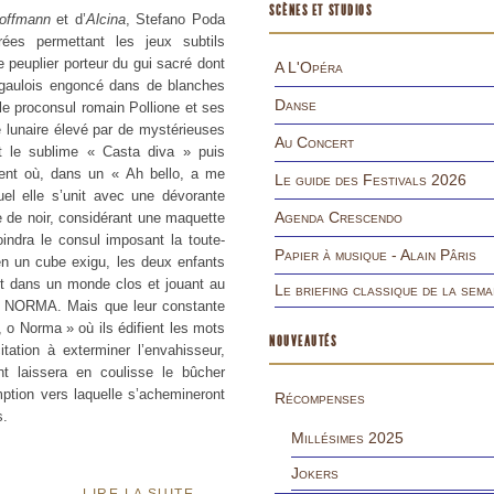
SCÈNES ET STUDIOS
offmann
et d’
Alcina
, Stefano Poda
rées permettant les jeux subtils
 peuplier porteur du gui sacré dont
A L'Opéra
 gaulois engoncé dans de blanches
Danse
le proconsul romain Pollione et ses
lunaire élevé par de mystérieuses
Au Concert
nt le sublime « Casta diva » puis
ent où, dans un « Ah bello, a me
Le guide des Festivals 2026
uel elle s’unit avec une dévorante
Agenda Crescendo
 de noir, considérant une maquette
oindra le consul imposant la toute-
Papier à musique - Alain Pâris
 en un cube exigu, les deux enfants
ant dans un monde clos et jouant au
Le briefing classique de la sema
om NORMA. Mais que leur constante
, o Norma » où ils édifient les mots
NOUVEAUTÉS
tion à exterminer l’envahisseur,
t laissera en coulisse le bûcher
mption vers laquelle s’achemineront
Récompenses
s.
Millésimes 2025
Jokers