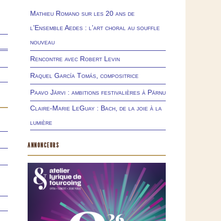
Mathieu Romano sur les 20 ans de
l’Ensemble Aedes : l’art choral au souffle
nouveau
Rencontre avec Robert Levin
Raquel García Tomás, compositrice
Paavo Järvi : ambitions festivalières à Pärnu
Claire-Marie LeGuay : Bach, de la joie à la
lumière
ANNONCEURS