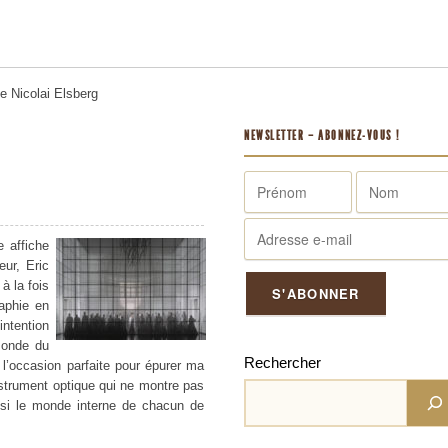
me
Nicolai Elsberg
NEWSLETTER – ABONNEZ-VOUS !
 affiche
eur, Eric
à la fois
aphie en
ntention
onde du
Rechercher
t l’occasion parfaite pour épurer ma
nstrument optique qui ne montre pas
si le monde interne de chacun de