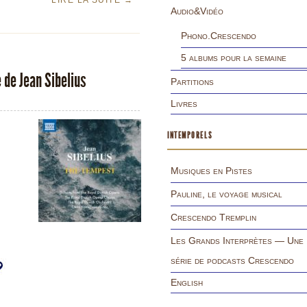
LIRE LA SUITE
→
Audio&Vidéo
Phono.Crescendo
5 albums pour la semaine
 de Jean Sibelius
Partitions
Livres
INTEMPORELS
Musiques en Pistes
Pauline, le voyage musical
Crescendo Tremplin
Les Grands Interprètes — Une
série de podcasts Crescendo
English