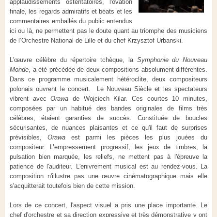
applaudissements ostentatoires, l'ovation
finale, les regards admiratifs et béats et les
commentaires emballés du public entendus
ici ou là, ne permettent pas le doute quant au triomphe des musiciens
de l’Orchestre National de Lille et du chef Krzysztof Urbanski.
L'œuvre célèbre du répertoire tchèque, la
Symphonie du Nouveau
Monde
, a été précédée de deux compositions absolument différentes.
Dans ce programme musicalement hétéroclite, deux compositeurs
polonais ouvrent le concert. Le Nouveau Siècle et les spectateurs
vibrent avec
Orawa
de Wojciech Kilar. Ces courtes 10 minutes,
composées par un habitué des bandes originales de films très
célèbres, étaient garanties de succès. Constituée de boucles
sécurisantes, de nuances plaisantes et ce qu'il faut de surprises
prévisibles,
Orawa
est parmi les pièces les plus jouées du
compositeur. L’empressement progressif, les jeux de timbres, la
pulsation bien marquée, les reliefs, ne mettent pas à l'épreuve la
patience de l'auditeur. L'enivrement musical est au rendez-vous. La
composition n'illustre pas une œuvre cinématographique mais elle
s'acquitterait toutefois bien de cette mission.
Lors de ce concert, l'aspect visuel a pris une place importante. Le
chef d'orchestre et sa direction expressive et très démonstrative y ont