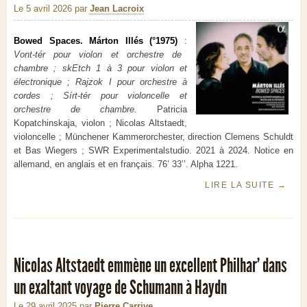
Le 5 avril 2026
par
Jean Lacroix
Bowed Spaces. Márton Illés (°1975)
:
Vont-tér pour violon et orchestre de
chambre ; skEtch 1 à 3 pour violon et
électronique ; Rajzok I pour orchestre à
cordes ; Sírt-tér pour violoncelle et
orchestre de chambre.
Patricia
Kopatchinskaja, violon ; Nicolas Altstaedt,
violoncelle ; Münchener Kammerorchester, direction Clemens Schuldt
et Bas Wiegers ; SWR Experimentalstudio. 2021 à 2024. Notice en
allemand, en anglais et en français. 76’ 33’’. Alpha 1221.
LIRE LA SUITE
→
Nicolas Altstaedt emmène un excellent Philhar’ dans
un exaltant voyage de Schumann à Haydn
Le 29 avril 2025
par
Pierre Carrive