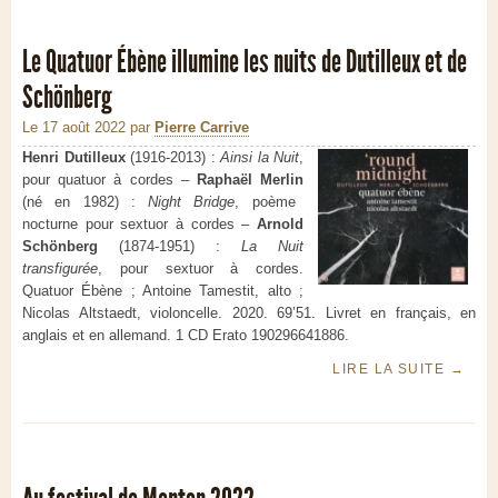
Le Quatuor Ébène illumine les nuits de Dutilleux et de
Schönberg
Le 17 août 2022
par
Pierre Carrive
Henri Dutilleux
(1916-2013) :
Ainsi la Nuit
,
pour quatuor à cordes –
Raphaël Merlin
(né en 1982) :
Night Bridge
, poème
nocturne pour sextuor à cordes –
Arnold
Schönberg
(1874-1951) :
La Nuit
transfigurée
, pour sextuor à cordes.
Quatuor Ébène ; Antoine Tamestit, alto ;
Nicolas Altstaedt, violoncelle. 2020. 69’51.
Livret en
français, en
anglais et en allemand. 1 CD Erato 190296641886.
LIRE LA SUITE
→