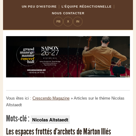
Skip
Aller
UN PEU D'HISTOIRE
L'ÉQUIPE RÉDACTIONNELLE
to
à
NOUS CONTACTER
Content
la
FB
X
IN
navigation
Vous êtes ici :
Crescendo Magazine
» Articles sur le thème
Nicolas
Altstaedt
Mots-clé :
Nicolas Altstaedt
Les espaces frottés d’archets de Márton Illés