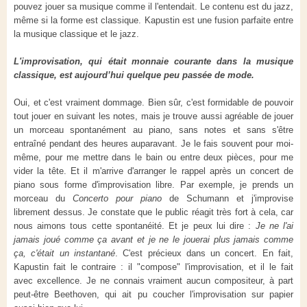
pouvez jouer sa musique comme il l'entendait. Le contenu est du jazz,
même si la forme est classique. Kapustin est une fusion parfaite entre
la musique classique et le jazz.
L'improvisation, qui était monnaie courante dans la musique
classique, est aujourd’hui quelque peu passée de mode.
Oui, et c'est vraiment dommage. Bien sûr, c'est formidable de pouvoir
tout jouer en suivant les notes, mais je trouve aussi agréable de jouer
un morceau spontanément au piano, sans notes et sans s'être
entraîné pendant des heures auparavant. Je le fais souvent pour moi-
même, pour me mettre dans le bain ou entre deux pièces, pour me
vider la tête. Et il m'arrive d'arranger le rappel après un concert de
piano sous forme d'improvisation libre. Par exemple, je prends un
morceau du
Concerto pour piano
de Schumann et j'improvise
librement dessus. Je constate que le public réagit très fort à cela, car
nous aimons tous cette spontanéité. Et je peux lui dire :
Je ne l'ai
jamais joué comme ça avant et je ne le jouerai plus jamais comme
ça, c'était un instantané
. C'est précieux dans un concert. En fait,
Kapustin fait le contraire : il "compose" l'improvisation, et il le fait
avec excellence. Je ne connais vraiment aucun compositeur, à part
peut-être Beethoven, qui ait pu coucher l'improvisation sur papier