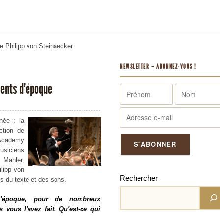
me
Philipp von Steinaecker
NEWSLETTER – ABONNEZ-VOUS !
ments d’époque
née : la
ction de
Academy
musiciens
Mahler.
ilipp von
Rechercher
ès du texte et des sons.
'époque, pour de nombreux
 vous l'avez fait. Qu'est-ce qui