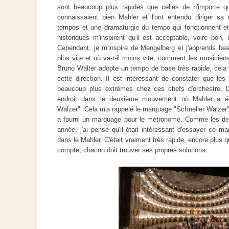
sont beaucoup plus rapides que celles de n'importe q
connaissaient bien Mahler et l'ont entendu diriger sa
tempos et une dramaturgie du tempo qui fonctionnent et
historiques m'inspirent qu'il est acceptable, voire bon,
Cependant, je m'inspire de Mengelberg et j'apprends beau
plus vite et où va-t-il moins vite, comment les musiciens
Bruno Walter adopte un tempo de base très rapide, cela m
cette direction. Il est intéressant de constater que les
beaucoup plus extrêmes chez ces chefs d'orchestre.
endroit dans le deuxième mouvement où Mahler a écr
Walzer". Cela m'a rappelé le marquage "Schneller Walzer"
a fourni un marquage pour le métronome. Comme les de
année, j'ai pensé qu'il était intéressant d'essayer ce
dans le Mahler. C'était vraiment très rapide, encore plus q
compte, chacun doit trouver ses propres solutions.