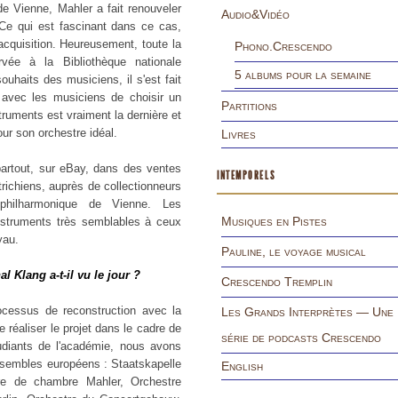
 de Vienne, Mahler a fait renouveler
Audio&Vidéo
Ce qui est fascinant dans ce cas,
acquisition. Heureusement, toute la
Phono.Crescendo
vée à la Bibliothèque nationale
5 albums pour la semaine
ouhaits des musiciens, il s'est fait
avec les musiciens de choisir un
Partitions
truments est vraiment la dernière et
ur son orchestre idéal.
Livres
artout, sur eBay, dans des ventes
INTEMPORELS
ichiens, auprès de collectionneurs
philharmonique de Vienne. Les
Musiques en Pistes
instruments très semblables à ceux
yau.
Pauline, le voyage musical
 Klang a-t-il vu le jour ?
Crescendo Tremplin
rocessus de reconstruction avec la
Les Grands Interprètes — Une
 réaliser le projet dans le cadre de
série de podcasts Crescendo
diants de l'académie, nous avons
nsembles européens : Staatskapelle
English
re de chambre Mahler, Orchestre