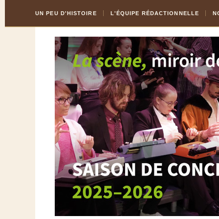
Skip
Aller
UN PEU D'HISTOIRE
L'ÉQUIPE RÉDACTIONNELLE
N
to
à
Content
la
navigation