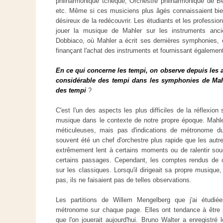
philharmonique tchèque, Orchestre philharmonique de Be
etc. Même si ces musiciens plus âgés connaissaient bien
désireux de la redécouvrir. Les étudiants et les professi
jouer la musique de Mahler sur les instruments anci
Dobbiaco, où Mahler a écrit ses dernières symphonies, e
finançant l'achat des instruments et fournissant également 
En ce qui concerne les tempi, on observe depuis les 
considérable des tempi dans les symphonies de Mahl
des tempi
?
C'est l'un des aspects les plus difficiles de la réflexio
musique dans le contexte de notre propre époque. Mahle
méticuleuses, mais pas d'indications de métronome du
souvent été un chef d'orchestre plus rapide que les autre
extrêmement lent à certains moments ou de ralentir sou
certains passages. Cependant, les comptes rendus de ce
sur les classiques. Lorsqu'il dirigeait sa propre musique
pas, ils ne faisaient pas de telles observations.
Les partitions de Willem Mengelberg que j'ai étudié
métronome sur chaque page. Elles ont tendance à être p
que l'on jouerait aujourd'hui. Bruno Walter a enregistré