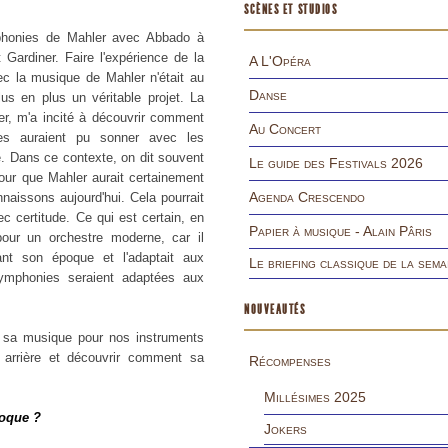
SCÈNES ET STUDIOS
mphonies de Mahler avec Abbado à
 Gardiner. Faire l'expérience de la
A L'Opéra
vec la musique de Mahler n'était au
Danse
us en plus un véritable projet. La
ier, m'a incité à découvrir comment
Au Concert
les auraient pu sonner avec les
le. Dans ce contexte, on dit souvent
Le guide des Festivals 2026
 jour que Mahler aurait certainement
Agenda Crescendo
aissons aujourd'hui. Cela pourrait
c certitude. Ce qui est certain, en
Papier à musique - Alain Pâris
pour un orchestre moderne, car il
nt son époque et l'adaptait aux
Le briefing classique de la sema
ymphonies seraient adaptées aux
NOUVEAUTÉS
sa musique pour nos instruments
n arrière et découvrir comment sa
Récompenses
Millésimes 2025
poque ?
Jokers