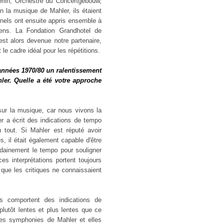
rlin, Orchestre du Concertgebouw,
 la musique de Mahler, ils étaient
onnels ont ensuite appris ensemble à
ens. La Fondation Grandhotel de
st alors devenue notre partenaire,
le cadre idéal pour les répétitions.
années 1970/80 un ralentissement
er. Quelle a été votre approche
n sur la musique, car nous vivons la
r a écrit des indications de tempo
 tout. Si Mahler est réputé avoir
s, il était également capable d'être
dainement le tempo pour souligner
s interprétations portent toujours
, que les critiques ne connaissaient
es comportent des indications de
lutôt lentes et plus lentes que ce
 les symphonies de Mahler et elles