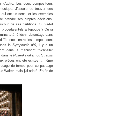
ui d'autre. Les deux compositeurs
 musique. J'essaie de trouver des
 qui ont un sens, et les exemples
 de prendre ses propres décisions.
coup de ses partitions. Où va-t-il
 procédaient-ils à l'époque ? Ou si
'incite à réfléchir davantage dans
 différences entre les tempos sont
 Dans la
Symphonie n°9
, il y a un
it dans le manuscrit "Schneller
 dans le
Rosenkavalier
, où Strauss
ux pièces ont été écrites la même
 marquage de tempo pour ce passage
ue Walter, mais j'ai adoré. En fin de