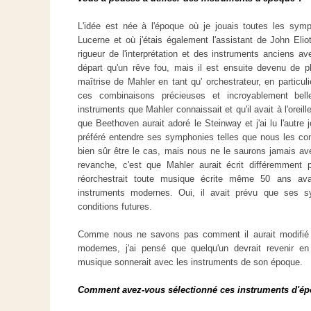
L'idée est née à l'époque où je jouais toutes les sy
Lucerne et où j'étais également l'assistant de John Eliot
rigueur de l'interprétation et des instruments anciens a
départ qu'un rêve fou, mais il est ensuite devenu de pl
maîtrise de Mahler en tant qu' orchestrateur, en particul
ces combinaisons précieuses et incroyablement bel
instruments que Mahler connaissait et qu'il avait à l'oreil
que Beethoven aurait adoré le Steinway et j'ai lu l'autre
préféré entendre ses symphonies telles que nous les conn
bien sûr être le cas, mais nous ne le saurons jamais ave
revanche, c'est que Mahler aurait écrit différemment 
réorchestrait toute musique écrite même 50 ans ava
instruments modernes. Oui, il avait prévu que ses s
conditions futures.
Comme nous ne savons pas comment il aurait modifié 
modernes, j'ai pensé que quelqu'un devrait revenir e
musique sonnerait avec les instruments de son époque.
Comment avez-vous sélectionné ces instruments d'é