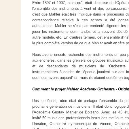
Entre 1897 et 1907, alors qu'il était directeur de l'Opéra
l'ensemble des instruments à vent et des percussions. 
c'est que Mahler était très impliqué dans le processus d'
correspondance relative à ces achats a été conser
autrichienne. Mahler ne s'est pas contenté d'ignorer les s
jouer les instruments commandés et a souvent décidé 
autre modèle, etc. En d'autres termes, cet ensemble d'ins
la plus complète version de ce que Mahler avait en tête po
Nous avons ensuite recherché ces instruments un peu p
aux enchères, dans les greniers de groupes musicaux autr
et de descendants de musiciens de l'Orchestre 
instrumentistes à cordes de l'époque jouaient sur des 
que nous avons aujourd'hui, mais ils étaient cordés en bo
Comment le projet Mahler Academy Orchestra - Original
Dès le départ, l'idée était de partager l'ensemble du p
prochaine génération de musiciens. Il était donc logique de
l'Académie Gustav Mahler de Bolzano. Avec les 45 étu
invité 50 musiciens professionnels issus des meilleurs e
Dresden, Orchestre symphonique de Vienne, Orchest