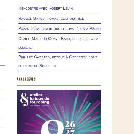
Rencontre avec Robert Levin
Raquel García Tomás, compositrice
Paavo Järvi : ambitions festivalières à Pärnu
Claire-Marie LeGuay : Bach, de la joie à la
lumière
Philippe Cassard, retour à Gerberoy sous
le signe de Schubert
ANNONCEURS