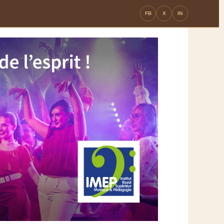
FB
X
IN