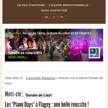
Skip
Aller
UN PEU D'HISTOIRE
L'ÉQUIPE RÉDACTIONNELLE
to
à
NOUS CONTACTER
Content
la
FB
X
IN
navigation
Vous êtes ici :
Crescendo Magazine
» Articles sur le thème
Sonate de
Liszt
Mots-clé :
Sonate de Liszt
Les "Piano Days" à Flagey : une belle réussite !