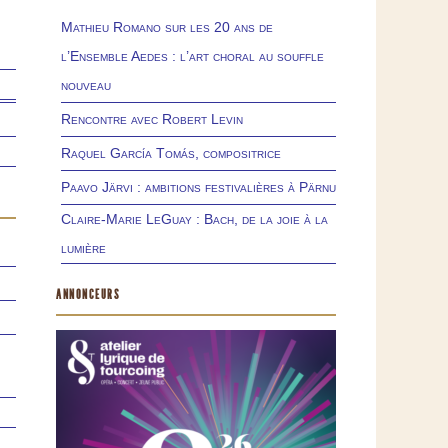
Mathieu Romano sur les 20 ans de
l’Ensemble Aedes : l’art choral au souffle
nouveau
Rencontre avec Robert Levin
Raquel García Tomás, compositrice
Paavo Järvi : ambitions festivalières à Pärnu
Claire-Marie LeGuay : Bach, de la joie à la
lumière
ANNONCEURS