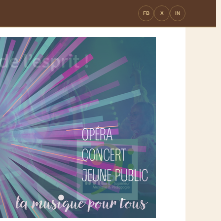
FB
X
IN