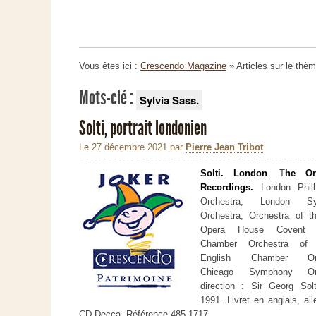
Vous êtes ici :
Crescendo Magazine
» Articles sur le thè
Mots-clé :
Sylvia Sass.
Solti, portrait londonien
Le 27 décembre 2021
par
Pierre Jean Tribot
Solti. London
. T
he Orc
Recordings.
London Phil
Orchestra, London Sy
Orchestra, Orchestra of t
Opera House Covent G
Chamber Orchestra of 
English Chamber Orch
Chicago Symphony Orc
direction : Sir Georg Sol
1991. Livret en anglais, al
CD Decca. Référence 485 1717.