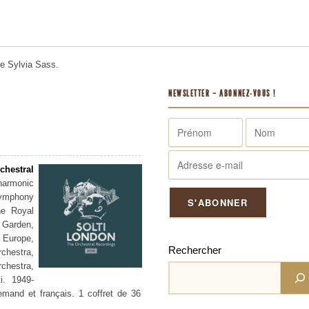
me
Sylvia Sass.
NEWSLETTER – ABONNEZ-VOUS !
hestral
harmonic
mphony
he Royal
arden,
Europe,
Rechercher
estra,
hestra,
ti.
1949-
lemand et français. 1 coffret de 36