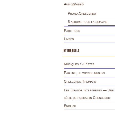
Audio&Vidéo
Phono.Crescendo
5 albums pour la semaine
Partitions
Livres
INTEMPORELS
Musiques en Pistes
Pauline, le voyage musical
Crescendo Tremplin
Les Grands Interprètes — Une
série de podcasts Crescendo
English