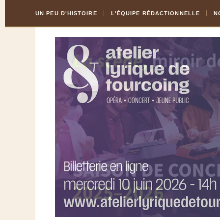
Skip
Aller
UN PEU D'HISTOIRE
L'ÉQUIPE RÉDACTIONNELLE
N
to
à
Content
la
navigation