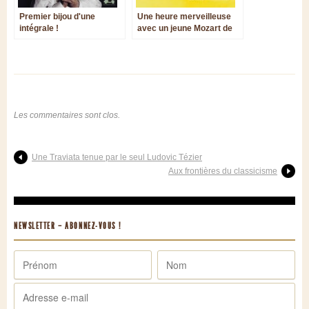
Premier bijou d'une
Une heure merveilleuse
intégrale !
avec un jeune Mozart de
11 et 12 ans !
Les commentaires sont clos.
Une Traviata tenue par le seul Ludovic Tézier
Aux frontières du classicisme
NEWSLETTER – ABONNEZ-VOUS !