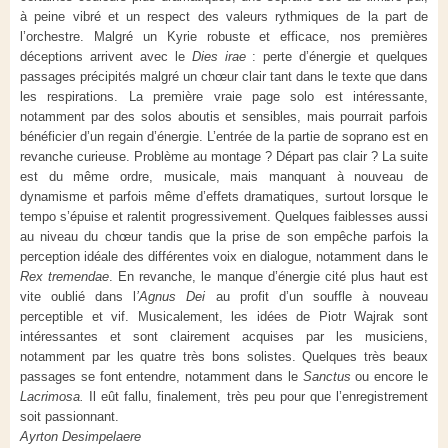
à peine vibré et un respect des valeurs rythmiques de la part de
l’orchestre. Malgré un Kyrie robuste et efficace, nos premières
déceptions arrivent avec le
Dies irae
: perte d’énergie et quelques
passages précipités malgré un chœur clair tant dans le texte que dans
les respirations. La première vraie page solo est intéressante,
notamment par des solos aboutis et sensibles, mais pourrait parfois
bénéficier d’un regain d’énergie. L’entrée de la partie de soprano est en
revanche curieuse. Problème au montage ? Départ pas clair ? La suite
est du même ordre, musicale, mais manquant à nouveau de
dynamisme et parfois même d’effets dramatiques, surtout lorsque le
tempo s’épuise et ralentit progressivement. Quelques faiblesses aussi
au niveau du chœur tandis que la prise de son empêche parfois la
perception idéale des différentes voix en dialogue, notamment dans le
Rex tremendae
. En revanche, le manque d’énergie cité plus haut est
vite oublié dans l
’Agnus Dei
au profit d’un souffle à nouveau
perceptible et vif. Musicalement, les idées de Piotr Wajrak sont
intéressantes et sont clairement acquises par les musiciens,
notamment par les quatre très bons solistes. Quelques très beaux
passages se font entendre, notamment dans le
Sanctus
ou encore le
Lacrimosa.
Il eût fallu, finalement, très peu pour que l’enregistrement
soit passionnant.
Ayrton Desimpelaere