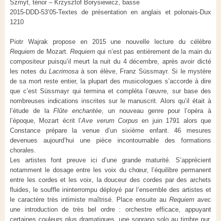
Szmyt, ténor – Krzysztof Borysiewicz, basse
2015-DDD-53’05-Textes de présentation en anglais et polonais-Dux
1210
Piotr Wajrak propose en 2015 une nouvelle lecture du célèbre
Requiem
de Mozart.
Requiem
qui n’est pas entièrement de la main du
compositeur puisqu’il meurt la nuit du 4 décembre, après avoir dicté
les notes du
Lacrimosa
à son élève, Franz Süssmayr. Si le mystère
de sa mort reste entier, la plupart des musicologues s’accorde à dire
que c’est Süssmayr qui termina et compléta l’œuvre, sur base des
nombreuses indications inscrites sur le manuscrit. Alors qu’il était à
l’étude de la
Flûte enchantée
, un nouveau genre pour l’opéra à
l’époque, Mozart écrit l’
Ave verum Corpus
en juin 1791 alors que
Constance prépare la venue d’un sixième enfant. 46 mesures
devenues aujourd’hui une pièce incontournable des formations
chorales.
Les artistes font preuve ici d’une grande maturité. S’apprécient
notamment le dosage entre les voix du chœur, l’équilibre permanent
entre les cordes et les voix, la douceur des cordes par des archets
fluides, le souffle ininterrompu déployé par l’ensemble des artistes et
le caractère très intimiste maîtrisé. Place ensuite au
Requiem
avec
une introduction de très bel ordre : orchestre efficace, appuyant
certaines couleurs plus dramatiques, une soprano solo au timbre pur,