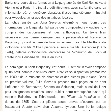
Barjansky poursuit sa formation à Leipzig auprès de Carl Reinecke, à
Vienne et à Paris. Il s’installe définitivement avec sa famille dans sa
ville natale, où, en généreux donateur, il aide financièrement l’Institut
pour Aveugles, ainsi que des initiatives locales.
La notice signée par Julia Severus elle-même nous fournit ces
informations car Barjansky fait partie des compositeurs « oubliés », y
compris des dictionnaires et des anthologies. Un texte bien
nécessaire pour cerner quelque peu la personnalité et l’œuvre de
Barjansky qui est le père de trois musiciens : sa fille Melitta a été
violoniste, son fils Mikhaïl pianiste et son autre fils, Alexandre (1883-
1946), célèbre violoncelliste, dédicataire de
Schelomo
de Bloch et
créateur du
Concerto
de Delius en 1923.
Le catalogue d’Adolf Barjansky est court. Il semble n’avoir composé
qu’un petit nombre d’œuvres entre 1892 et sa disparition prématurée
en 1900 : de la musique de chambre et des pièces pour piano. Dans
ce premier volume, Julia Severus propose trois pages où on sent
l’influence de Beethoven, Brahms ou Schubert, mais aussi de Liszt
pour les grandes envolées, sans oublier cette atmosphère russe qui
rappelle Balakirev ou Tchaïkowski. Les
Pièces de fantaisie
op. 9
datent de 1895. Ces six pièces assez breves s’ouvrent par un
fracassant
Presto
suivi d’un
Andante
lyrique. Une ironie ludique