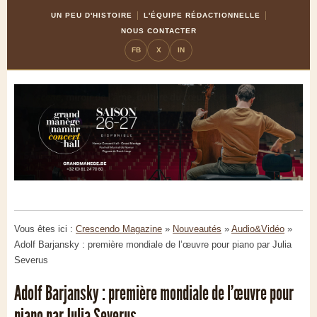
Skip
Aller
UN PEU D'HISTOIRE
L'ÉQUIPE RÉDACTIONNELLE
to
à
NOUS CONTACTER
Content
la
FB
X
IN
navigation
Vous êtes ici :
Crescendo Magazine
»
Nouveautés
»
Audio&Vidéo
»
Adolf Barjansky : première mondiale de l’œuvre pour piano par Julia
Severus
Adolf Barjansky : première mondiale de l’œuvre pour
piano par Julia Severus