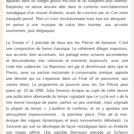
apparaît dans un
Allegro giusto ma vivo
et un
Allegretto
plus intense.
Barjansky se laisse ensuite aller dans le contexte nonchalamment
nostalgique d’un nouvel
Andante
, avant de conclure par un
Con moto
tranquillo
pensif. Rien ici n’est révolutionnaire mais tout est attrayant :
on pense à une musique de salon bien tournée, aux accents
tourmentés, puis élégiaques.
La
Sonate n° 1
précède de deux ans les
Pièces de fantaisie
. C’est
une composition de forme classique. Le véhément
Allegro maestoso
,
aux accents bien accentués, est partagé entre octaves ascendantes
et descendantes très virtuoses et moments expressifs, avec une
coda très cadencée. Le
Maestoso
est gai et divertissant alors que le
Presto
, avec sa section nocturnale à composante onirique, apporte
une densité qui va s’épanouir dans un Final vif et passionné, aux
vastes élans. Le programme se poursuit avec les
Six Pièces pour
piano op. 10
de 1896. Julia Severus évoque au sujet de cette œuvre
une publication allemande du temps signalant que ce cycle est «
de la
très bonne musique de piano, parfois un peu orientale
,
mais originale
la plupart du temps
». L’audition le confirme, et on y ajoutera une
atmosphère impressionniste : la première pièce,
Près de la mer
,
évoque des vagues dynamiques et leurs mouvements déferlants. Le
Souvenir
qui suit se développe de façon nostalgique dans un
Andante
non troppo
raffiné. Une paisible
Berceuse
précède un
Scherzo