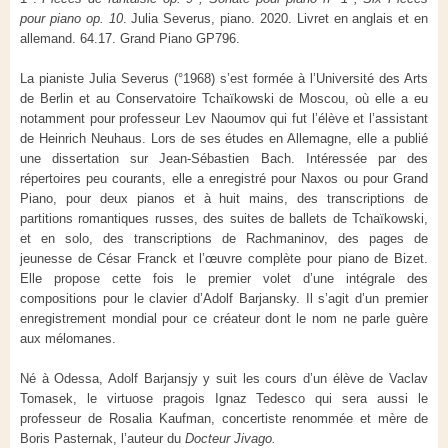
pour piano op. 10
. Julia Severus, piano.
2020. Livret en anglais et en
allemand. 64.17. Grand Piano GP796.
La pianiste Julia Severus (°1968) s’est formée à l’Université des Arts
de Berlin et au Conservatoire Tchaïkowski de Moscou, où elle a eu
notamment pour professeur Lev Naoumov qui fut l’élève et l’assistant
de Heinrich Neuhaus. Lors de ses études en Allemagne, elle a publié
une dissertation sur Jean-Sébastien Bach. Intéressée par des
répertoires peu courants, elle a enregistré pour Naxos ou pour Grand
Piano, pour deux pianos et à huit mains, des transcriptions de
partitions romantiques russes, des suites de ballets de Tchaïkowski,
et en solo, des transcriptions de Rachmaninov, des pages de
jeunesse de César Franck et l’œuvre complète pour piano de Bizet.
Elle propose cette fois le premier volet d’une intégrale des
compositions pour le clavier d’Adolf Barjansky. Il s’agit d’un premier
enregistrement mondial pour ce créateur dont le nom ne parle guère
aux mélomanes.
Né à Odessa, Adolf Barjansjy y suit les cours d’un élève de Vaclav
Tomasek, le virtuose pragois Ignaz Tedesco qui sera aussi le
professeur de Rosalia Kaufman, concertiste renommée et mère de
Boris Pasternak, l’auteur du
Docteur Jivago.