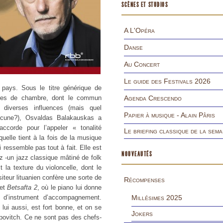
SCÈNES ET STUDIOS
A L'Opéra
Danse
Au Concert
Le guide des Festivals 2026
ays. Sous le titre générique de
vres de chambre, dont le commun
Agenda Crescendo
i diverses influences (mais quel
Papier à musique - Alain Pâris
aucune?), Osvaldas Balakauskas a
corde pour l’appeler « tonalité
Le briefing classique de la sema
uelle tient à la fois de la musique
 ressemble pas tout à fait. Elle est
NOUVEAUTÉS
zz -un jazz classique mâtiné de folk
t la texture du violoncelle, dont le
siteur lituanien confère une sorte de
Récompenses
et
Betsafta 2
, où le piano lui donne
e d’instrument d’accompagnement.
Millésimes 2025
n lui aussi, est fort bonne, et on se
Jokers
ropovitch. Ce ne sont pas des chefs-