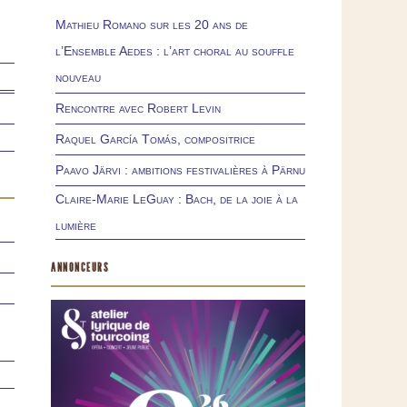
Mathieu Romano sur les 20 ans de
l’Ensemble Aedes : l’art choral au souffle
nouveau
Rencontre avec Robert Levin
Raquel García Tomás, compositrice
Paavo Järvi : ambitions festivalières à Pärnu
Claire-Marie LeGuay : Bach, de la joie à la
lumière
ANNONCEURS