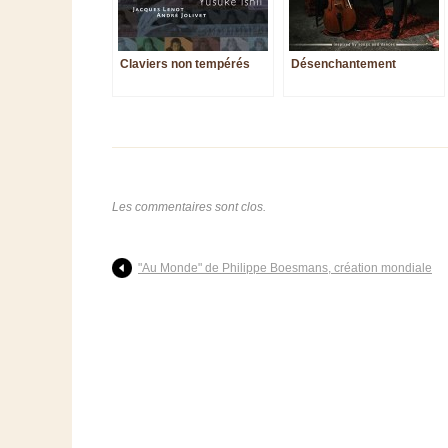
Claviers non tempérés
Désenchantement
Les commentaires sont clos.
"Au Monde" de Philippe Boesmans, création mondiale