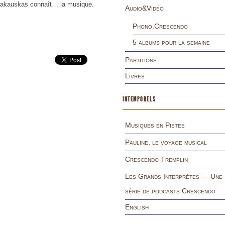
alakauskas connaît… la musique.
Audio&Vidéo
Phono.Crescendo
5 albums pour la semaine
Partitions
Livres
INTEMPORELS
Musiques en Pistes
Pauline, le voyage musical
Crescendo Tremplin
Les Grands Interprètes — Une
série de podcasts Crescendo
English