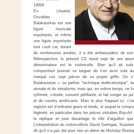
14004
En Lituanie,
Osvaldas
Balakauskas est une
figure musicale
importante, et même
une figure importante
tout court car, durant
de nombreuses années, il a été ambassadeur de son p
Rétrospective, le présent CD réunit sept de ses œu
dénominateur est le violoncelle. Bien qu’il ait sub
compositeur pourrait se targuer de n’en avoir subi 
marqué ces sept pièces de sa propre griffe. On s’ac
Balakauskas », ou parfois "technique dodécatonique", laq
atonale et du sérialisme, mais qui, en même temps, ne lui
rythmée, colorée, souvent pétillante, et fait songer au ja
et de country américains. Mais le plus frappant ici, c’es
registre est d’ordinaire grave et tendu, et auquel le compo
légèreté, en particulier dans les pièces intitulées
Bop-Art
la réplique et joue davantage le rôle d’aiguillon qu
L’interprétation du violoncelliste David Geringas, lituanie
dit qu’il n’a pas été pour rien un élève de Mstislav Rost