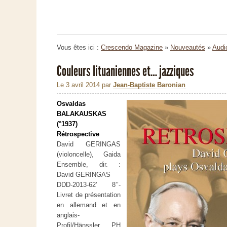
Vous êtes ici :
Crescendo Magazine
»
Nouveautés
»
Audi
Couleurs lituaniennes et… jazziques
Le 3 avril 2014
par
Jean-Baptiste Baronian
Osvaldas
BALAKAUSKAS
(°1937)
Rétrospective
David GERINGAS
(violoncelle), Gaida
Ensemble, dir. :
David GERINGAS
DDD-2013-62’ 8’’-
Livret de présentation
en allemand et en
anglais-
Profil/Hänssler PH