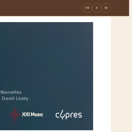
FB
X
IN