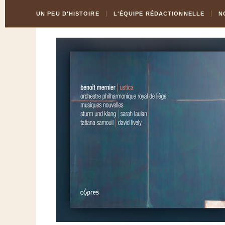
Skip
Aller
UN PEU D'HISTOIRE
L'ÉQUIPE RÉDACTIONNELLE
N
to
à
Content
la
navigation