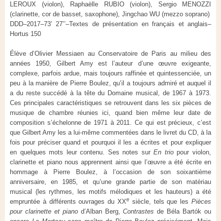
LEROUX (violon), Raphaëlle RUBIO (violon), Sergio MENOZZI
(clarinette, cor de basset, saxophone), Jingchao WU (mezzo soprano)
DDD–2017–73’ 27’’–Textes de présentation en français et anglais–
Hortus 150
Élève d’Olivier Messiaen au Conservatoire de Paris au milieu des
années 1950, Gilbert Amy est l’auteur d’une œuvre exigeante,
complexe, parfois ardue, mais toujours raffinée et quintessenciée, un
peu à la manière de Pierre Boulez, qu’il a toujours admiré et auquel il
a du reste succédé à la tête du Domaine musical, de 1967 à 1973.
Ces principales caractéristiques se retrouvent dans les six pièces de
musique de chambre réunies ici, quand bien même leur date de
composition s’échelonne de 1971 à 2011. Ce qui est précieux, c’est
que Gilbert Amy les a lui-même commentées dans le livret du CD, à la
fois pour préciser quand et pourquoi il les a écrites et pour expliquer
en quelques mots leur contenu. Ses notes sur
En trio
pour violon,
clarinette et piano nous apprennent ainsi que l’œuvre a été écrite en
hommage à Pierre Boulez, à l’occasion de son soixantième
anniversaire, en 1985, et qu’une grande partie de son matériau
musical (les rythmes, les motifs mélodiques et les hauteurs) a été
e
empruntée à différents ouvrages du XX
siècle, tels que les
Pièces
pour clarinette et piano
d’Alban Berg,
Contrastes
de Béla Bartók ou