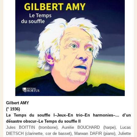
Gilbert AMY
(° 1936)
Le Temps du souffle I–Jeux–En trio–En harmonies–… d’un
désastre obscur–Le Temps du souffle II
Jules BOITTIN (trombone), Aurélie BOUCHARD (harpe), Lucas
DIETSCH (clarinette, cor de basset), Marwan DAFIR (piano), Juliette