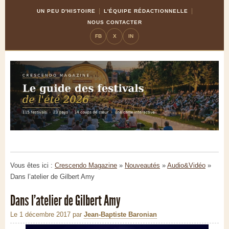
Skip
Aller
UN PEU D'HISTOIRE
L'ÉQUIPE RÉDACTIONNELLE
to
à
NOUS CONTACTER
Content
la
FB
X
IN
navigation
Vous êtes ici :
Crescendo Magazine
»
Nouveautés
»
Audio&Vidéo
»
Dans l’atelier de Gilbert Amy
Dans l’atelier de Gilbert Amy
Le 1 décembre 2017
par
Jean-Baptiste Baronian