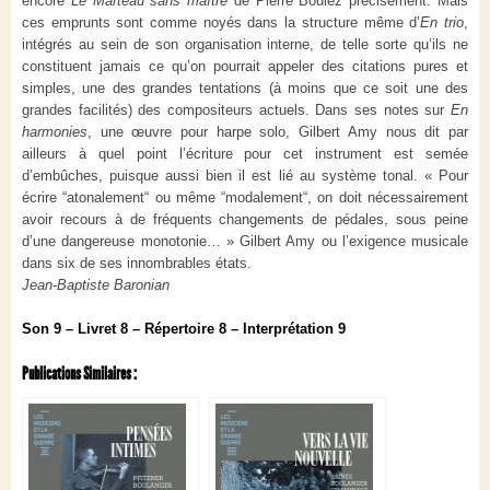
encore
Le Marteau sans maître
de Pierre Boulez précisément. Mais
ces emprunts sont comme noyés dans la structure même d’
En trio
,
intégrés au sein de son organisation interne, de telle sorte qu’ils ne
constituent jamais ce qu’on pourrait appeler des citations pures et
simples, une des grandes tentations (à moins que ce soit une des
grandes facilités) des compositeurs actuels. Dans ses notes sur
En
harmonies
, une œuvre pour harpe solo, Gilbert Amy nous dit par
ailleurs à quel point l’écriture pour cet instrument est semée
d’embûches, puisque aussi bien il est lié au système tonal. « Pour
écrire “atonalement“ ou même “modalement“, on doit nécessairement
avoir recours à de fréquents changements de pédales, sous peine
d’une dangereuse monotonie… » Gilbert Amy ou l’exigence musicale
dans six de ses innombrables états.
Jean-Baptiste Baronian
Son 9 – Livret 8 – Répertoire 8 – Interprétation 9
Publications Similaires :