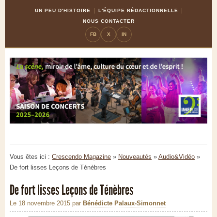
Skip
Aller
UN PEU D'HISTOIRE
L'ÉQUIPE RÉDACTIONNELLE
to
à
NOUS CONTACTER
Content
la
FB
X
IN
navigation
Vous êtes ici :
Crescendo Magazine
»
Nouveautés
»
Audio&Vidéo
»
De fort lisses Leçons de Ténèbres
De fort lisses Leçons de Ténèbres
Le 18 novembre 2015
par
Bénédicte Palaux-Simonnet