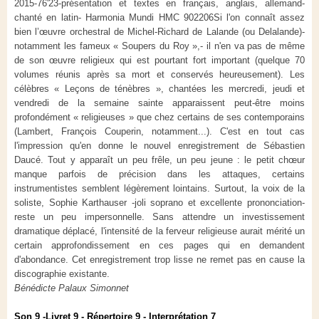
2015-76'23-présentation et textes en français, anglais, allemand-
chanté en latin- Harmonia Mundi HMC 902206
Si l'on connaît assez
bien l’œuvre orchestral de Michel-Richard de Lalande (ou Delalande)-
notamment les fameux « Soupers du Roy »,- il n'en va pas de même
de son œuvre religieux qui est pourtant fort important (quelque 70
volumes réunis après sa mort et conservés heureusement). Les
célèbres « Leçons de ténèbres », chantées les mercredi, jeudi et
vendredi de la semaine sainte apparaissent peut-être moins
profondément « religieuses » que chez certains de ses contemporains
(Lambert, François Couperin, notamment...). C'est en tout cas
l'impression qu'en donne le nouvel enregistrement de Sébastien
Daucé. Tout y apparaît un peu frêle, un peu jeune : le petit chœur
manque parfois de précision dans les attaques, certains
instrumentistes semblent légèrement lointains. Surtout, la voix de la
soliste, Sophie Karthauser -joli soprano et excellente prononciation-
reste un peu impersonnelle. Sans attendre un investissement
dramatique déplacé, l'intensité de la ferveur religieuse aurait mérité un
certain approfondissement en ces pages qui en demandent
d'abondance. Cet enregistrement trop lisse ne remet pas en cause la
discographie existante.
Bénédicte Palaux Simonnet
Son 9 -Livret 9 - Répertoire 9 - Interprétation 7