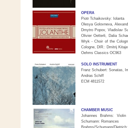
OPERA
Piotr Tchaikovsky: Iolanta
Olesya Golovneva, Alexand
Dmytro Popov, Vladislav S
Olivier Oetterli, Dalia Sc
Wryk - Choir of the Colog
Cologne, DIR.: Dmitrij Kitaj
Oehms Classics OC963
SOLO INSTRUMENT
Franz Schubert: Sonatas, 
Andras Schiff
ECM 4811572
CHAMBER MUSIC
Johannes Brahms: Violi
Schumann: Romances
Brahms/Schumann/Dietrich: