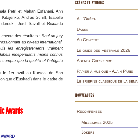
SCÈNES ET STUDIOS
hala Petri et Mahan Esfahani, Ann
 Kitajenko, Andras Schiff, Isabelle
A L'Opéra
derecki, Jordi Savall et Riccardo
Danse
 encore des résultats :
Seul un jury
Au Concert
ressionnant au niveau international.
uls les enregistrements vraiment
Le guide des Festivals 2026
s labels indépendants moins connus
compte que la qualité et l'intégrité
Agenda Crescendo
Papier à musique - Alain Pâris
u le 1er avril au Kursaal de San
onique d'Euskadi) dans le cadre de
Le briefing classique de la sema
NOUVEAUTÉS
sic Awards
Récompenses
Millésimes 2025
Jokers
 AWARD