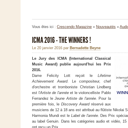
Vous êtes ici :
Crescendo Magazine
»
Nouveautés
»
Audi
ICMA 2016 - THE WINNERS !
Le 20 janvier 2016
par
Bernadette Beyne
Le Jury des ICMA (International Classical
Music Award) publie aujourd'hui les Prix
2016.
Dame Felicity Lott reçoit le
Lifetime
Achievement Award
. Le compositeur, chef
d'orchestre et tromboniste Christian Lindberg
est l'
Artiste de l'année
et le violoncelliste Pablo
Ferrandez le
Jeune Artiste de l'année
. Pour la
première fois, le
Discovery Award
réservé aux
musiciens de 12 à 18 ans est attribué au flûtiste Nikolai 
Harmonia Mundi est le
Label de l'année
. Des Prix ​​spéci
au label Genuin. Dans les catégories audio et vidéo, 15 
ont reçu un Prix.