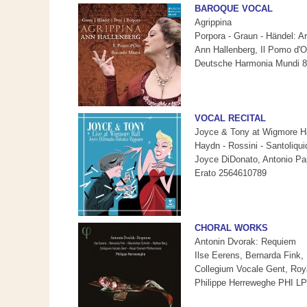
BAROQUE VOCAL
Agrippina
Porpora - Graun - Händel: Ar
Ann Hallenberg, Il Pomo d'O
Deutsche Harmonia Mundi 
VOCAL RECITAL
Joyce & Tony at Wigmore Ha
Haydn - Rossini - Santoliqui
Joyce DiDonato, Antonio P
Erato 2564610789
CHORAL WORKS
Antonin Dvorak: Requiem
Ilse Eerens, Bernarda Fink,
Collegium Vocale Gent, Roy
Philippe Herreweghe PHI L