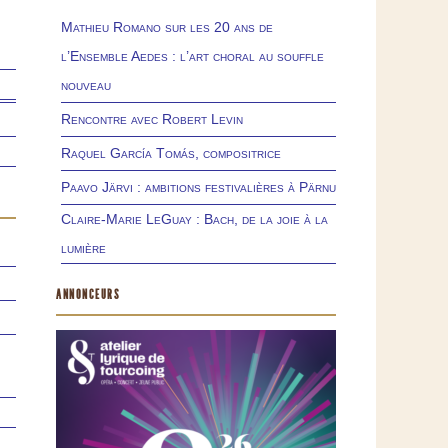
Mathieu Romano sur les 20 ans de
l’Ensemble Aedes : l’art choral au souffle
nouveau
Rencontre avec Robert Levin
Raquel García Tomás, compositrice
Paavo Järvi : ambitions festivalières à Pärnu
Claire-Marie LeGuay : Bach, de la joie à la
lumière
ANNONCEURS