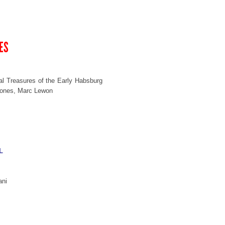
ES
l Treasures of the Early Habsburg
ones, Marc Lewon
L
s
ani