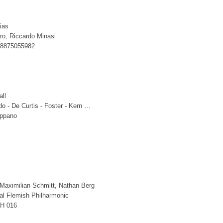
ias
ro, Riccardo Minasi
88875055982
ll
do - De Curtis - Foster - Kern …
appano
 Maximilian Schmitt, Nathan Berg
al Flemish Philharmonic
PH 016