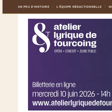
Skip
Aller
UN PEU D'HISTOIRE
L'ÉQUIPE RÉDACTIONNELLE
N
to
à
Content
la
navigation