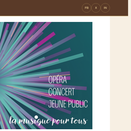
FB
X
IN