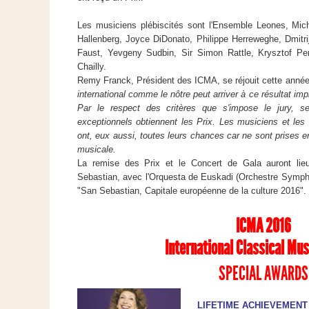
Les musiciens plébiscités sont l'Ensemble Leones, Mic
Hallenberg, Joyce DiDonato, Philippe Herreweghe, Dmitrij
Faust, Yevgeny Sudbin, Sir Simon Rattle, Krysztof Pen
Chailly.
Remy Franck, Président des ICMA, se réjouit cette année
international comme le nôtre peut arriver à ce résultat imp
Par le respect des critères que s'impose le jury, se
exceptionnels obtiennent les Prix. Les musiciens et le
ont, eux aussi, toutes leurs chances car ne sont prises en 
musicale.
La remise des Prix et le Concert de Gala auront lie
Sebastian, avec l'Orquesta de Euskadi (Orchestre Symph
"San Sebastian, Capitale européenne de la culture 2016".
ICMA 2016
International Classical Mu
SPECIAL AWARDS
LIFETIME ACHIEVEMENT