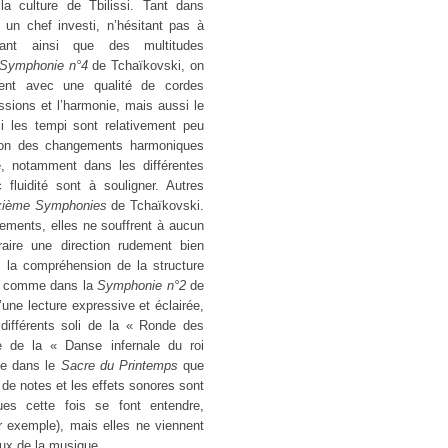
a culture de Tbilissi. Tant dans
un chef investi, n’hésitant pas à
uvant ainsi que des multitudes
Symphonie n°4
de Tchaïkovski, on
ent avec une qualité de cordes
ussions et l’harmonie, mais aussi le
i les tempi sont relativement peu
tion des changements harmoniques
e, notamment dans les différentes
fluidité sont à souligner. Autres
xième Symphonies
de Tchaïkovski.
ements, elles ne souffrent à aucun
aire une direction rudement bien
 la compréhension de la structure
r, comme dans la
Symphonie n°2
de
d’une lecture expressive et éclairée,
ifférents soli de la « Ronde des
e de la « Danse infernale du roi
lle dans le
Sacre du Printemps
que
 de notes et les effets sonores sont
ques cette fois se font entendre,
 exemple), mais elles ne viennent
eux de la musique.