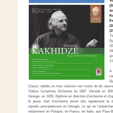
Vo
(1
mi
Ko
Es
(
(1
T
Dj
20
5
an
C
A
n
Dj
Classic réédite en trois volumes non moins de dix œuvre
Tbilissi Symphony Orchestra en 1997. Décédé en 2002
Géorgie, en 1935. Diplômé en direction d’orchestre et d’o
le jeune chef d’orchestre prend très rapidement la 
réputés principalement en Géorgie, ce qui ne l’empêchera
notamment en Pologne, en France, en Italie, aux Pays-B