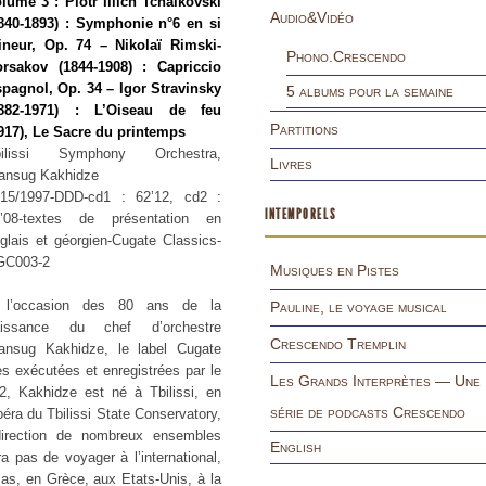
lume 3 : Piotr Illich Tchaïkovski
Audio&Vidéo
840-1893) : Symphonie n°6 en si
neur, Op. 74 – Nikolaï Rimski-
Phono.Crescendo
rsakov (1844-1908) : Capriccio
pagnol, Op. 34 – Igor Stravinsky
5 albums pour la semaine
1882-1971) : L’Oiseau de feu
Partitions
917), Le Sacre du printemps
bilissi Symphony Orchestra,
Livres
ansug Kakhidze
15/1997-DDD-cd1 : 62’12, cd2 :
INTEMPORELS
9’08-textes de présentation en
glais et géorgien-Cugate Classics-
GC003-2
Musiques en Pistes
 l’occasion des 80 ans de la
Pauline, le voyage musical
aissance du chef d’orchestre
Crescendo Tremplin
ansug Kakhidze, le label Cugate
s exécutées et enregistrées par le
Les Grands Interprètes — Une
, Kakhidze est né à Tbilissi, en
série de podcasts Crescendo
péra du Tbilissi State Conservatory,
direction de nombreux ensembles
English
 pas de voyager à l’international,
as, en Grèce, aux Etats-Unis, à la