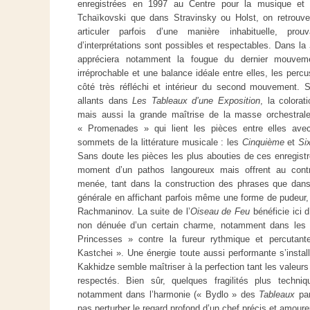
enregistrées en 1997 au Centre pour la musique et l
Tchaïkovski que dans Stravinsky ou Holst, on retrouve 
articuler parfois d’une manière inhabituelle, pro
d’interprétations sont possibles et respectables. Dans la
appréciera notamment la fougue du dernier mouvem
irréprochable et une balance idéale entre elles, les perc
côté très réfléchi et intérieur du second mouvement. S
allants dans
Les Tableaux d’une Exposition
, la colora
mais aussi la grande maîtrise de la masse orchestral
« Promenades » qui lient les pièces entre elles avec 
sommets de la littérature musicale : les
Cinquième
et
Si
Sans doute les pièces les plus abouties de ces enregistr
moment d’un pathos langoureux mais offrent au contr
menée, tant dans la construction des phrases que dans
générale en affichant parfois même une forme de pudeu
Rachmaninov. La suite de l’
Oiseau de Feu
bénéficie ici 
non dénuée d’un certain charme, notamment dans les d
Princesses » contre la fureur rythmique et percutant
Kastchei ». Une énergie toute aussi performante s’insta
Kakhidze semble maîtriser à la perfection tant les valeurs
respectés. Bien sûr, quelques fragilités plus techni
notamment dans l’harmonie (« Bydlo » des
Tableaux
par
pas perturber le regard profond d’un chef précis et amour