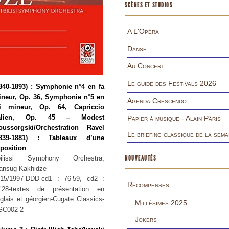
SCÈNES ET STUDIOS
A L'Opéra
Danse
Au Concert
Le guide des Festivals 2026
840-1893) : Symphonie n°4 en fa
neur, Op. 36, Symphonie n°5 en
Agenda Crescendo
i mineur, Op. 64, Capriccio
talien, Op. 45 – Modest
Papier à musique - Alain Pâris
oussorgski/Orchestration Ravel
Le briefing classique de la sema
1839-1881) : Tableaux d’une
position
bilissi Symphony Orchestra,
NOUVEAUTÉS
ansug Kakhidze
15/1997-DDD-cd1 : 76’59, cd2 :
Récompenses
3’28-textes de présentation en
glais et géorgien-Cugate Classics-
Millésimes 2025
GC002-2
Jokers