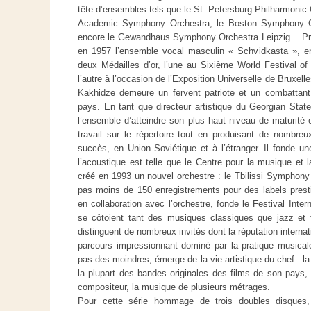
tête d’ensembles tels que le St. Petersburg Philharmonic
Academic Symphony Orchestra, le Boston Symphony Orc
encore le Gewandhaus Symphony Orchestra Leipzig… Proch
en 1957 l’ensemble vocal masculin « Schvidkasta », ens
deux Médailles d’or, l’une au Sixième World Festival o
l’autre à l’occasion de l’Exposition Universelle de Bruxe
Kakhidze demeure un fervent patriote et un combattant 
pays. En tant que directeur artistique du Georgian Sta
l’ensemble d’atteindre son plus haut niveau de maturit
travail sur le répertoire tout en produisant de nombre
succès, en Union Soviétique et à l’étranger. Il fonde u
l’acoustique est telle que le Centre pour la musique et la 
créé en 1993 un nouvel orchestre : le Tbilissi Symphony 
pas moins de 150 enregistrements pour des labels prest
en collaboration avec l’orchestre, fonde le Festival Inter
se côtoient tant des musiques classiques que jazz et 
distinguent de nombreux invités dont la réputation internati
parcours impressionnant dominé par la pratique musicale
pas des moindres, émerge de la vie artistique du chef : la
la plupart des bandes originales des films de son pays,
compositeur, la musique de plusieurs métrages.
Pour cette série hommage de trois doubles disques, 