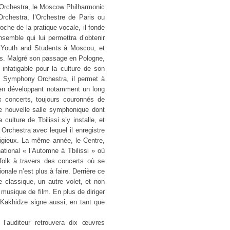
 Orchestra, le Moscow Philharmonic
hestra, l’Orchestre de Paris ou
e de la pratique vocale, il fonde
emble qui lui permettra d’obtenir
f Youth and Students à Moscou, et
lles. Malgré son passage en Pologne,
infatigable pour la culture de son
te Symphony Orchestra, il permet à
é en développant notamment un long
ux concerts, toujours couronnés de
ne nouvelle salle symphonique dont
culture de Tbilissi s’y installe, et
Orchestra avec lequel il enregistre
igieux. La même année, le Centre,
national « l’Automne à Tbilissi » où
folk à travers des concerts où se
onale n’est plus à faire. Derrière ce
 classique, un autre volet, et non
 musique de film. En plus de diriger
 Kakhidze signe aussi, en tant que
l’auditeur retrouvera dix œuvres