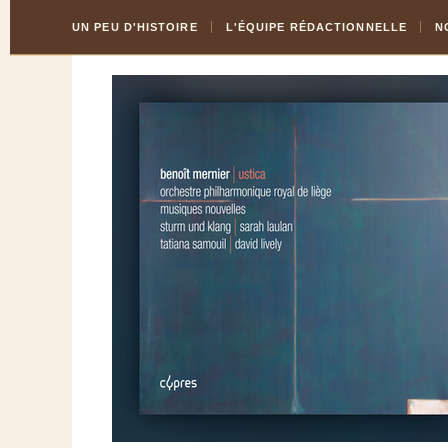
Skip
Aller
UN PEU D'HISTOIRE
L'ÉQUIPE RÉDACTIONNELLE
N
to
à
Content
la
navigation