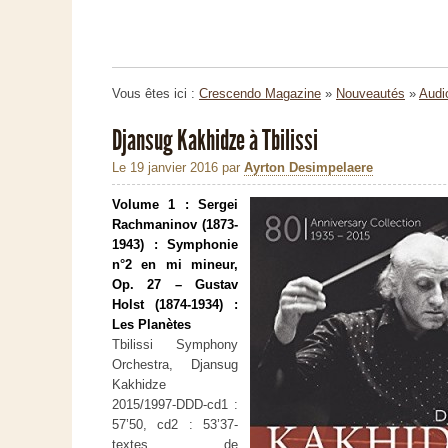
Vous êtes ici :
Crescendo Magazine
»
Nouveautés
»
Audi
Djansug Kakhidze à Tbilissi
Le 19 janvier 2016
par
Ayrton Desimpelaere
Volume 1 : Sergei
Rachmaninov (1873-
1943) : Symphonie
n°2 en mi mineur,
Op. 27 – Gustav
Holst (1874-1934) :
Les Planètes
Tbilissi Symphony
Orchestra, Djansug
Kakhidze
2015/1997-DDD-cd1 :
57’50, cd2 : 53’37-
textes de