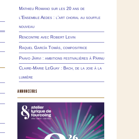
Mathieu Romano sur les 20 ans de
l’Ensemble Aedes : l’art choral au souffle
nouveau
Rencontre avec Robert Levin
Raquel García Tomás, compositrice
Paavo Järvi : ambitions festivalières à Pärnu
Claire-Marie LeGuay : Bach, de la joie à la
lumière
ANNONCEURS