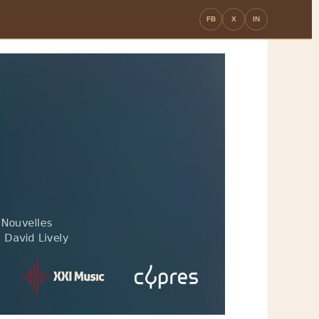
FB
X
IN