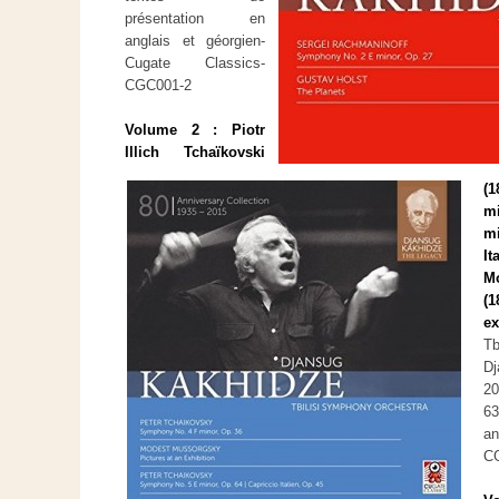
présentation en
anglais et géorgien-
Cugate Classics-
CGC001-2
Volume 2 : Piotr
Illich Tchaïkovski
(1
mi
m
I
M
(
ex
T
Dj
20
6
an
C