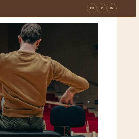
FB
X
IN