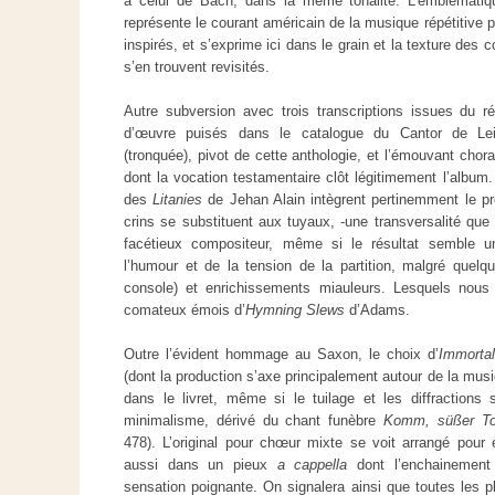
à celui de Bach, dans la même tonalité. L’emblémati
représente le courant américain de la musique répétitive 
inspirés, et s’exprime ici dans le grain et la texture des 
s’en trouvent revisités.
Autre subversion avec trois transcriptions issues du ré
d’œuvre puisés dans le catalogue du Cantor de Le
(tronquée), pivot de cette anthologie, et l’émouvant chor
dont la vocation testamentaire clôt légitimement l’album. 
des
Litanies
de Jehan Alain intègrent pertinemment le pro
crins se substituent aux tuyaux, -une transversalité que 
facétieux compositeur, même si le résultat semble u
l’humour et de la tension de la partition, malgré quelque
console) et enrichissements miauleurs. Lesquels nous 
comateux émois d’
Hymning Slews
d’Adams.
Outre l’évident hommage au Saxon, le choix d’
Immorta
(dont la production s’axe principalement autour de la musi
dans le livret, même si le tuilage et les diffractions 
minimalisme, dérivé du chant funèbre
Komm, süßer T
478). L’original pour chœur mixte se voit arrangé pour
aussi dans un pieux
a cappella
dont l’enchainemen
sensation poignante. On signalera ainsi que toutes les