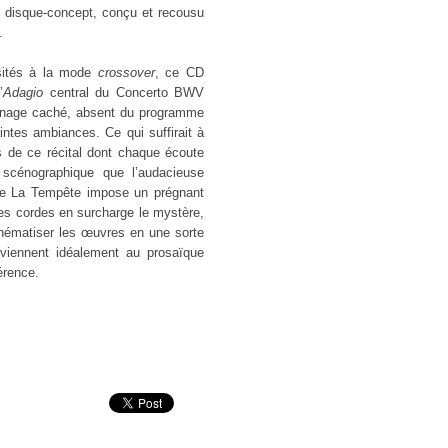
e disque-concept, conçu et recousu
.
osités à la mode
crossover
, ce CD
’
Adagio
central du Concerto BWV
onnage caché, absent du programme
ntes ambiances. Ce qui suffirait à
s de ce récital dont chaque écoute
scénographique que l’audacieuse
 de La Tempête impose un prégnant
es cordes en surcharge le mystère,
 schématiser les œuvres en une sorte
nviennent idéalement au prosaïque
érence.