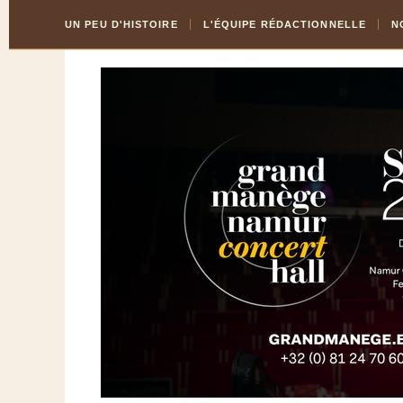
Skip
Aller
UN PEU D'HISTOIRE
L'ÉQUIPE RÉDACTIONNELLE
N
to
à
Content
la
navigation