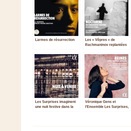
Larmes de résurrection
Les « Vêpres » de
Rachmaninov replantées
dans un terreau
byzantin ?
Les Surprises imaginent
Véronique Gens et
une nuit festive dans la
l’Ensemble Les Surprises,
cité vénitienne
en pleine et souveraine
majesté