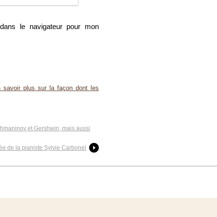
dans le navigateur pour mon
 savoir plus sur la façon dont les
chmaninov et Gershwin, mais aussi
ée de la pianiste Sylvie Carbonel