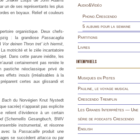
que
Shaker Loops
de John Adams
Audio&Vidéo
par un de ses représentants les plus
cordes en boyaux. Relief et couleurs
Phono.Crescendo
5 albums pour la semaine
pertoire organistique. Deux chefs-
Partitions
ipzig : la grandiose
Passacaglia
al
Vor deinen Thron tret’ ich hiermit
,
Livres
La motricité et le zèle incantatoire
jet. Dans cette parure inédite, les
INTEMPORELS
n’aurait certainement pas reniée le
n pastiche néoclassique privé de
s effets inouïs (irréalisables à la
Musiques en Pistes
préparent certes aux glissandi et
Pauline, le voyage musical
Crescendo Tremplin
l Bach
du Norvégien Knut Nystedt
que sacrée) n’apparait pas explicite
Les Grands Interprètes — Une
se relient d’évidence à un certain
série de podcasts Crescendo
od
(
Schemellis Gesangbuch
, BWV
 ensemble instrumental, et résonne
English
t avec la
Passacaille
produit une
 plages se succèdent
attacca
ou par