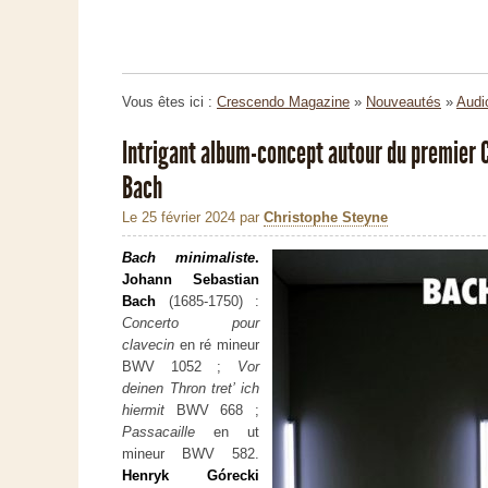
Vous êtes ici :
Crescendo Magazine
»
Nouveautés
»
Audi
Intrigant album-concept autour du premier 
Bach
Le 25 février 2024
par
Christophe Steyne
Bach minimaliste
.
Johann Sebastian
Bach
(1685-1750) :
Concerto pour
clavecin
en ré mineur
BWV 1052 ;
Vor
deinen Thron tret’ ich
hiermit
BWV 668 ;
Passacaille
en ut
mineur BWV 582.
Henryk Górecki