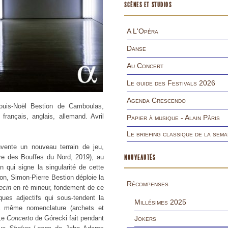
SCÈNES ET STUDIOS
A L'Opéra
Danse
Au Concert
Le guide des Festivals 2026
Agenda Crescendo
ouis-Noël Bestion de Camboulas,
français, anglais, allemand. Avril
Papier à musique - Alain Pâris
Le briefing classique de la sema
vente un nouveau terrain de jeu,
tre des Bouffes du Nord, 2019), au
NOUVEAUTÉS
 qui signe la singularité de cette
ion, Simon-Pierre Bestion déploie la
Récompenses
ecin
en ré mineur, fondement de ce
ques adjectifs qui sous-tendent la
Millésimes 2025
a même nomenclature (archets et
 Le
Concerto
de Górecki fait pendant
Jokers