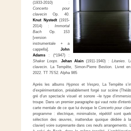
(1933-2010) :
Concerto pour
clavecin
Op. 40.
Knut Nystedt
(1915-
2014) :
Immortal
Bach
Op. 153
[version
instrumentale + a
cappella].
John
Adams
: (*1947) :
Shaker Loops
.
Jehan Alain
(1911-1940) :
Litanies
. L
clavecin. La Tempête, Simon-Pierre Bestion. Livret en 
2022. TT 75’52. Alpha 985
Après les albums
Hypnos
et
Vespro
, La Tempête s’in
d’expérimentation, préalablement forgé sur scène (Théâ
gré d’un spectacle visuel et sonore –le type d’immersion
troupe. Dans un premier paragraphe qui vaut note d'intent
carte mentale de ce que lui évoque le
Concerto pour clav
programme : électrique, minimaliste, répétitif sont quel
sélection des œuvres, inattendue quoique dédiée à l
clavier) voire surprenante dans ces neufs arrangements.