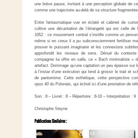
une brève pause, invitant à une perception globale de c
comme une trajectoire au-delà de sa structure fragmentée
Entre fantasmatique vue en éclaté et cabinet de curi
cultive une décantation de l’étrangeté qui est celle de l
1052 : ce mouvement central s’instille comme un pers
même si en creux il a pu subconsciemment fertiliser mai
prouver le puissant imaginaire et les connexions subtile
approfondit les niveaux de sens. Dénué du contexte 
compagnie lui offre en salle, ce « Bach minimaliste »
artefact. Dommage qu’une captation un peu épaisse sur l
à l’instar d’une exécution qui tend à grossir le trait et
de pantomime. Cette esthétique, cette perspective co
opus 40
du Polonais, qui échoit ici d’une prestation de réf
Son : 8 – Livret : 8 – Répertoire : 8-10 – Interprétation : 9
Christophe Steyne
Publications Similaires :