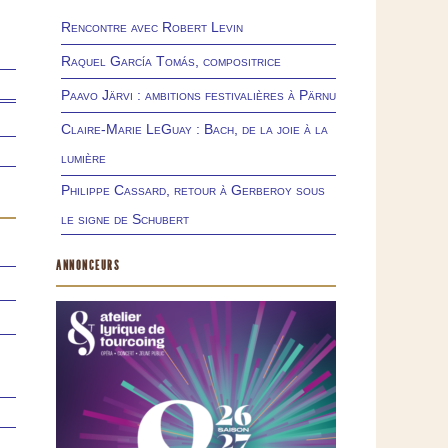
Rencontre avec Robert Levin
Raquel García Tomás, compositrice
Paavo Järvi : ambitions festivalières à Pärnu
Claire-Marie LeGuay : Bach, de la joie à la
lumière
Philippe Cassard, retour à Gerberoy sous
le signe de Schubert
ANNONCEURS