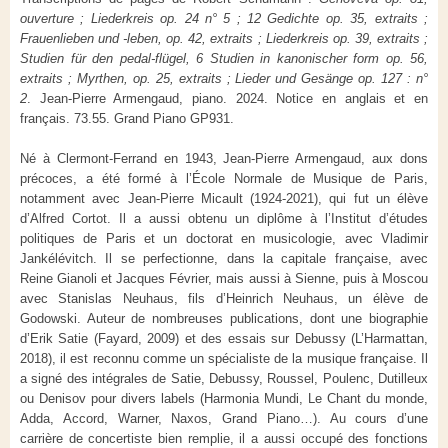
ouverture ; Liederkreis op. 24 n° 5 ; 12 Gedichte op. 35, extraits ;
Frauenlieben und -leben, op. 42, extraits ; Liederkreis op. 39, extraits ;
Studien für den pedal-flügel, 6 Studien in kanonischer form op. 56,
extraits ; Myrthen, op. 25, extraits ; Lieder und Gesänge op. 127 : n°
2
. Jean-Pierre Armengaud, piano. 2024. Notice en anglais et en
français. 73.55. Grand Piano GP931.
Né à Clermont-Ferrand en 1943, Jean-Pierre Armengaud, aux dons
précoces, a été formé à l’École Normale de Musique de Paris,
notamment avec Jean-Pierre Micault (1924-2021), qui fut un élève
d’Alfred Cortot. Il a aussi obtenu un diplôme à l’Institut d’études
politiques de Paris et un doctorat en musicologie, avec Vladimir
Jankélévitch. Il se perfectionne, dans la capitale française, avec
Reine Gianoli et Jacques Février, mais aussi à Sienne, puis à Moscou
avec Stanislas Neuhaus, fils d’Heinrich Neuhaus, un élève de
Godowski. Auteur de nombreuses publications, dont une biographie
d’Erik Satie (Fayard, 2009) et des essais sur Debussy (L’Harmattan,
2018), il est reconnu comme un spécialiste de la musique française. Il
a signé des intégrales de Satie, Debussy, Roussel, Poulenc, Dutilleux
ou Denisov pour divers labels (Harmonia Mundi, Le Chant du monde,
Adda, Accord, Warner, Naxos, Grand Piano…). Au cours d’une
carrière de concertiste bien remplie, il a aussi occupé des fonctions