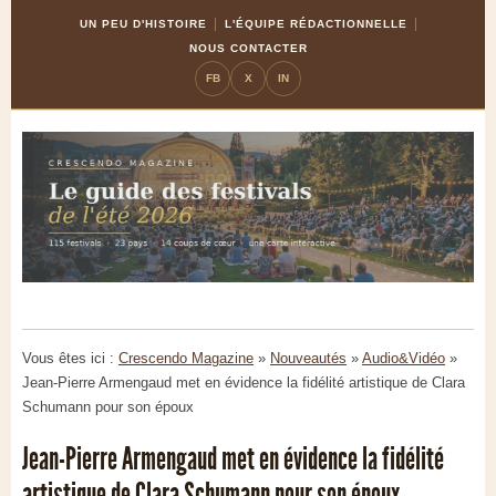
Skip
Aller
UN PEU D'HISTOIRE
L'ÉQUIPE RÉDACTIONNELLE
to
à
NOUS CONTACTER
Content
la
FB
X
IN
navigation
Vous êtes ici :
Crescendo Magazine
»
Nouveautés
»
Audio&Vidéo
»
Jean-Pierre Armengaud met en évidence la fidélité artistique de Clara
Schumann pour son époux
Jean-Pierre Armengaud met en évidence la fidélité
artistique de Clara Schumann pour son époux