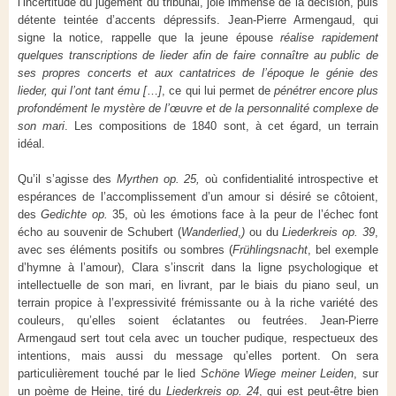
l’incertitude du jugement du tribunal, joie immense de la décision, puis
détente teintée d’accents dépressifs. Jean-Pierre Armengaud, qui
signe la notice, rappelle que la jeune épouse
réalise rapidement
quelques transcriptions de lieder afin de faire connaître au public de
ses propres concerts et aux cantatrices de l’époque le génie des
lieder, qui l’ont tant ému [
…
]
, ce qui lui permet de
pénétrer encore plus
profondément le mystère de l’œuvre et de la personnalité complexe de
son mari
. Les compositions de 1840 sont, à cet égard, un terrain
idéal.
Qu’il s’agisse des
Myrthen op. 25,
où confidentialité introspective et
espérances de l’accomplissement d’un amour si désiré se côtoient,
des
Gedichte op.
35, où les émotions face à la peur de l’échec font
écho au souvenir de Schubert (
Wanderlied
,
)
ou du
Liederkreis op. 39
,
avec ses éléments positifs ou sombres (
Frühlingsnacht
, bel exemple
d’hymne à l’amour), Clara s’inscrit dans la ligne psychologique et
intellectuelle de son mari, en livrant, par le biais du piano seul, un
terrain propice à l’expressivité frémissante ou à la riche variété des
couleurs, qu’elles soient éclatantes ou feutrées. Jean-Pierre
Armengaud sert tout cela avec un toucher pudique, respectueux des
intentions, mais aussi du message qu’elles portent. On sera
particulièrement touché par le lied
Schöne Wiege meiner Leiden
, sur
un poème de Heine, tiré du
Liederkreis op. 24
, qui est peut-être bien