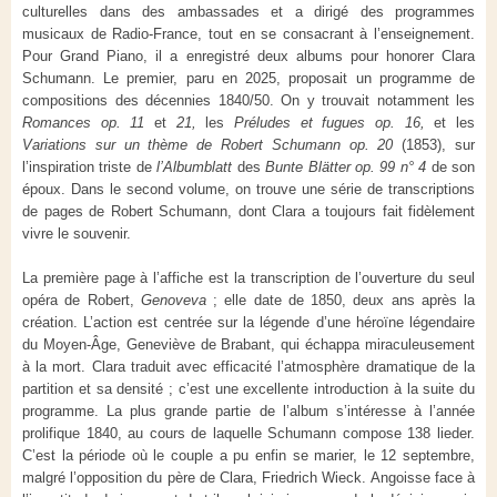
culturelles dans des ambassades et a dirigé des programmes
musicaux de Radio-France, tout en se consacrant à l’enseignement.
Pour Grand Piano, il a enregistré deux albums pour honorer Clara
Schumann. Le premier, paru en 2025, proposait un programme de
compositions des décennies 1840/50. On y trouvait notamment les
Romances op. 11
et
21,
les
Préludes et fugues op. 16,
et les
Variations sur un thème de Robert Schumann op. 20
(1853), sur
l’inspiration triste de
l’Albumblatt
des
Bunte Blätter op. 99 n° 4
de son
époux. Dans le second volume, on trouve une série de transcriptions
de pages de Robert Schumann, dont Clara a toujours fait fidèlement
vivre le souvenir.
La première page à l’affiche est la transcription de l’ouverture du seul
opéra de Robert,
Genoveva
; elle date de 1850, deux ans après la
création. L’action est centrée sur la légende d’une héroïne légendaire
du Moyen-Âge, Geneviève de Brabant, qui échappa miraculeusement
à la mort. Clara traduit avec efficacité l’atmosphère dramatique de la
partition et sa densité ; c’est une excellente introduction à la suite du
programme. La plus grande partie de l’album s’intéresse à l’année
prolifique 1840, au cours de laquelle Schumann compose 138 lieder.
C’est la période où le couple a pu enfin se marier, le 12 septembre,
malgré l’opposition du père de Clara, Friedrich Wieck. Angoisse face à