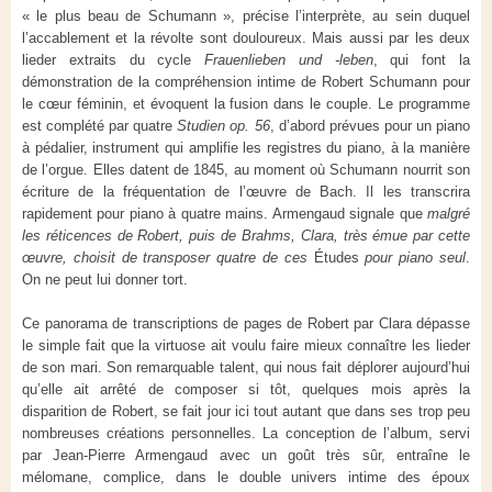
« le plus beau de Schumann », précise l’interprète, au sein duquel
l’accablement et la révolte sont douloureux. Mais aussi par les deux
lieder extraits du cycle
Frauenlieben und -leben
, qui font la
démonstration de la compréhension intime de Robert Schumann pour
le cœur féminin, et évoquent la fusion dans le couple. Le programme
est complété par quatre
Studien op. 56
, d’abord prévues pour un piano
à pédalier, instrument qui amplifie les registres du piano, à la manière
de l’orgue. Elles datent de 1845, au moment où Schumann nourrit son
écriture de la fréquentation de l’œuvre de Bach. Il les transcrira
rapidement pour piano à quatre mains. Armengaud signale que
malgré
les réticences de Robert, puis de Brahms, Clara, très émue par cette
œuvre, choisit de transposer quatre de ces
Études
pour piano seul
.
On ne peut lui donner tort.
Ce panorama de transcriptions de pages de Robert par Clara dépasse
le simple fait que la virtuose ait voulu faire mieux connaître les lieder
de son mari. Son remarquable talent, qui nous fait déplorer aujourd’hui
qu’elle ait arrêté de composer si tôt, quelques mois après la
disparition de Robert, se fait jour ici tout autant que dans ses trop peu
nombreuses créations personnelles. La conception de l’album, servi
par Jean-Pierre Armengaud avec un goût très sûr, entraîne le
mélomane, complice, dans le double univers intime des époux