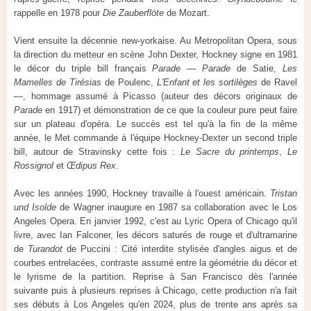
rappelle en 1978 pour
Die Zauberflöte
de Mozart.
Vient ensuite la décennie new-yorkaise. Au Metropolitan Opera, sous
la direction du metteur en scène John Dexter, Hockney signe en 1981
le décor du triple bill français
Parade
—
Parade
de Satie,
Les
Mamelles de Tirésias
de Poulenc,
L'Enfant et les sortilèges
de Ravel
—, hommage assumé à Picasso (auteur des décors originaux de
Parade
en 1917) et démonstration de ce que la couleur pure peut faire
sur un plateau d'opéra. Le succès est tel qu'à la fin de la même
année, le Met commande à l'équipe Hockney-Dexter un second triple
bill, autour de Stravinsky cette fois :
Le Sacre du printemps
,
Le
Rossignol
et
Œdipus Rex
.
Avec les années 1990, Hockney travaille à l'ouest américain.
Tristan
und Isolde
de Wagner inaugure en 1987 sa collaboration avec le Los
Angeles Opera. En janvier 1992, c'est au Lyric Opera of Chicago qu'il
livre, avec Ian Falconer, les décors saturés de rouge et d'ultramarine
de
Turandot
de Puccini : Cité interdite stylisée d'angles aigus et de
courbes entrelacées, contraste assumé entre la géométrie du décor et
le lyrisme de la partition. Reprise à San Francisco dès l'année
suivante puis à plusieurs reprises à Chicago, cette production n'a fait
ses débuts à Los Angeles qu'en 2024, plus de trente ans après sa