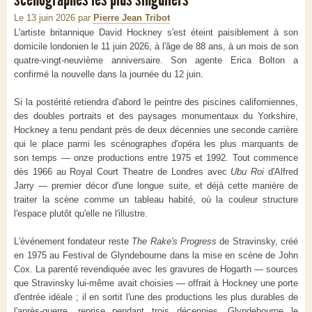
Le 13 juin 2026
par
Pierre Jean Tribot
L'artiste britannique David Hockney s'est éteint paisiblement à son
domicile londonien le 11 juin 2026, à l'âge de 88 ans, à un mois de son
quatre-vingt-neuvième anniversaire. Son agente Erica Bolton a
confirmé la nouvelle dans la journée du 12 juin.
Si la postérité retiendra d'abord le peintre des piscines californiennes,
des doubles portraits et des paysages monumentaux du Yorkshire,
Hockney a tenu pendant près de deux décennies une seconde carrière
qui le place parmi les scénographes d'opéra les plus marquants de
son temps — onze productions entre 1975 et 1992. Tout commence
dès 1966 au Royal Court Theatre de Londres avec
Ubu Roi
d'Alfred
Jarry — premier décor d'une longue suite, et déjà cette manière de
traiter la scène comme un tableau habité, où la couleur structure
l'espace plutôt qu'elle ne l'illustre.
L'événement fondateur reste
The Rake's Progress
de Stravinsky, créé
en 1975 au Festival de Glyndebourne dans la mise en scène de John
Cox. La parenté revendiquée avec les gravures de Hogarth — sources
que Stravinsky lui-même avait choisies — offrait à Hockney une porte
d'entrée idéale ; il en sortit l'une des productions les plus durables de
l'après-guerre, reprise pendant trois décennies. Glyndebourne le