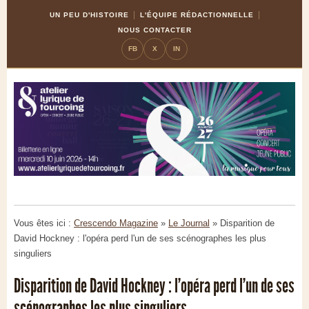
Skip
Aller
UN PEU D'HISTOIRE
L'ÉQUIPE RÉDACTIONNELLE
to
à
NOUS CONTACTER
Content
la
FB
X
IN
navigation
Vous êtes ici :
Crescendo Magazine
»
Le Journal
»
Disparition de
David Hockney : l'opéra perd l'un de ses scénographes les plus
singuliers
Disparition de David Hockney : l'opéra perd l'un de ses
scénographes les plus singuliers