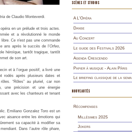
SCÈNES ET STUDIOS
tria
de Claudio Monteverdi.
A L'Opéra
Danse
 opéra en un prélude et trois actes.
ommée et a révolutionné le monde
Au Concert
t libre. Ce n'est pas une commande
te ans après le succès de l’
Orfeo
,
Le guide des Festivals 2026
 héroïque, tantôt tragique, tantôt
ommet de son art.
Agenda Crescendo
Papier à musique - Alain Pâris
in et à l’orgue positif, a livré une
nt rodés après plusieurs dates et
Le briefing classique de la sema
rôles. “Rôles” au pluriel, car non
, une précision et une énergie
NOUVEAUTÉS
agissant avec les chanteurs et tenant
Récompenses
lic. Emiliano Gonzalez Toro est un
 avec aisance entre les émotions qui
Millésimes 2025
sûrement sa capacité à modifier sa
Jokers
endiant. Dans l’autre rôle phare,