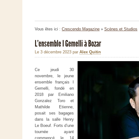
Vous êtes ici :
Crescendo Magazine
»
Scènes et Studios
L’ensemble I Gemelli à Bozar
Le 3 décembre 2023
par
Alex Quitin
Ce jeudi 30
novembre, le jeune
ensemble français I
Gemelli, fondé en
2018 par Emiliano
Gonzalez Toro et
Mathilde Etienne,
posait ses bagages
dans la salle Henry
Le Boeuf. Forts d’une
tournée ayant
commencé le 14