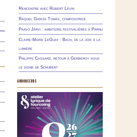
Rencontre avec Robert Levin
Raquel García Tomás, compositrice
Paavo Järvi : ambitions festivalières à Pärnu
Claire-Marie LeGuay : Bach, de la joie à la
lumière
Philippe Cassard, retour à Gerberoy sous
le signe de Schubert
ANNONCEURS