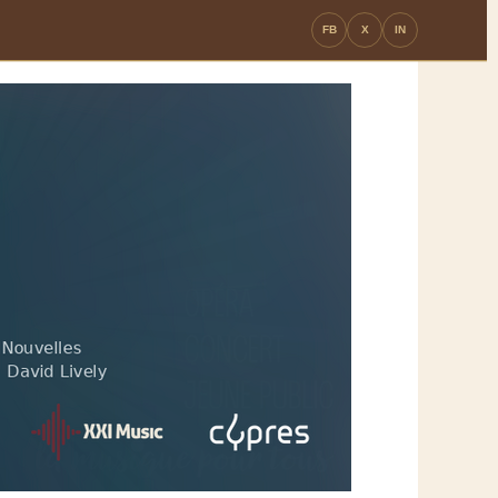
FB
X
IN