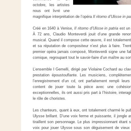
octobre, les artistes
nous ont livré une
magnifique interprétation de l’opéra
Il ritorno d’Ulisse in pa
Créé en 1640 à Venise,
Il ritorno d’Ulisse in patria
est un
À 72 ans, Claudio Monteverdi jouit d’une grande ren
musical. Quand il compose cette œuvre, il est totalemen
et sa réputation de compositeur n’est plus à faire. Tren
premier opéra jamais composé, Monteverdi signe une fable
comique, regroupant tout le savoir-faire d’un maître au s
L’ensemble I Gemelli, dirigé par Violaine Cochard au clavec
prestation époustouflante. Les musiciens, complèteme
l’enregistrement d’un cd, ont parfaitement rempli leurs 
content de jouer toute la pièce avec une cohésion
exceptionnelles, ils ont aussi pris part à l’histoire, inter
le rôle de choristes.
Les chanteurs, quant à eux, ont totalement charmé le pub
Ulysse brillant. D’une voix ferme et puissante, il jongle
tiraillent son personnage. Le plus impressionnant étant 
voix pour jouer Ulysse sous son déguisement de vieux m