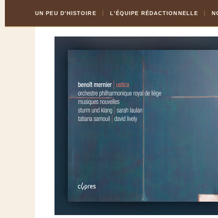
Skip
Aller
UN PEU D'HISTOIRE
L'ÉQUIPE RÉDACTIONNELLE
N
to
à
Content
la
navigation