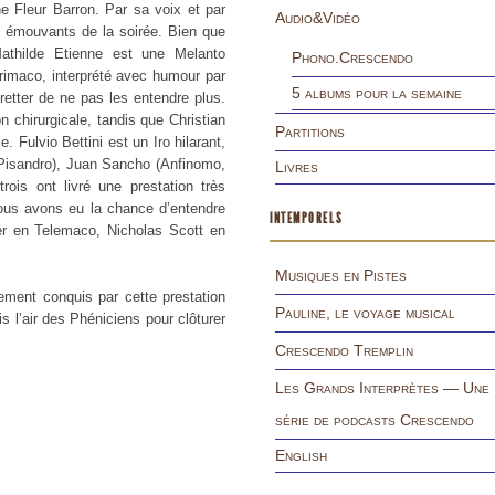
ne Fleur Barron. Par sa voix et par
Audio&Vidéo
s émouvants de la soirée. Bien que
athilde Etienne est une Melanto
Phono.Crescendo
imaco, interprété avec humour par
5 albums pour la semaine
retter de ne pas les entendre plus.
n chirurgicale, tandis que Christian
Partitions
 Fulvio Bettini est un Iro hilarant,
(Pisandro), Juan Sancho (Anfinomo,
Livres
ois ont livré une prestation très
nous avons eu la chance d’entendre
INTEMPORELS
r en Telemaco, Nicholas Scott en
Musiques en Pistes
ement conquis par cette prestation
Pauline, le voyage musical
s l’air des Phéniciens pour clôturer
Crescendo Tremplin
Les Grands Interprètes — Une
série de podcasts Crescendo
English