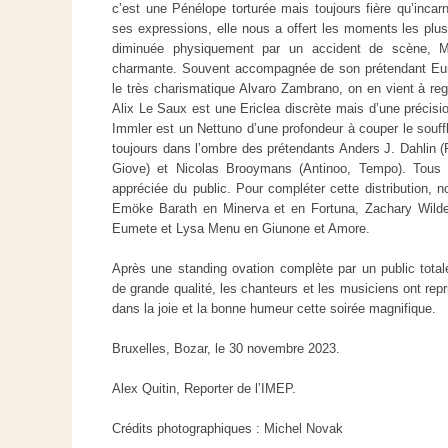
c’est une Pénélope torturée mais toujours fière qu’incar
ses expressions, elle nous a offert les moments les plu
diminuée physiquement par un accident de scène, M
charmante. Souvent accompagnée de son prétendant Eur
le très charismatique Alvaro Zambrano, on en vient à reg
Alix Le Saux est une Ericlea discrète mais d’une précisio
Immler est un Nettuno d’une profondeur à couper le souffle.
toujours dans l’ombre des prétendants Anders J. Dahlin 
Giove) et Nicolas Brooymans (Antinoo, Tempo). Tous tr
appréciée du public. Pour compléter cette distribution, 
Emöke Barath en Minerva et en Fortuna, Zachary Wilde
Eumete et Lysa Menu en Giunone et Amore.
Après une standing ovation complète par un public total
de grande qualité, les chanteurs et les musiciens ont repri
dans la joie et la bonne humeur cette soirée magnifique.
Bruxelles, Bozar, le 30 novembre 2023.
Alex Quitin, Reporter de l’IMEP.
Crédits photographiques : Michel Novak